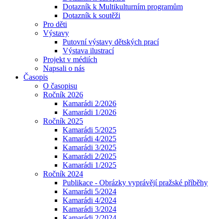
Dotazník k Multikulturním programům
Dotazník k soutěži
Pro děti
Výstavy
Putovní výstavy dětských prací
Výstava ilustrací
Projekt v médiích
Napsali o nás
Časopis
O časopisu
Ročník 2026
Kamarádi 2/2026
Kamarádi 1/2026
Ročník 2025
Kamarádi 5/2025
Kamarádi 4/2025
Kamarádi 3/2025
Kamarádi 2/2025
Kamarádi 1/2025
Ročník 2024
Publikace - Obrázky vyprávějí pražské příběhy
Kamarádi 5/2024
Kamarádi 4/2024
Kamarádi 3/2024
Kamarádi 2/2024