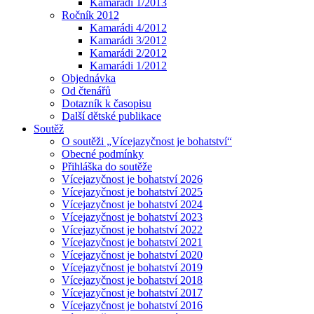
Kamarádi 1/2013
Ročník 2012
Kamarádi 4/2012
Kamarádi 3/2012
Kamarádi 2/2012
Kamarádi 1/2012
Objednávka
Od čtenářů
Dotazník k časopisu
Další dětské publikace
Soutěž
O soutěži „Vícejazyčnost je bohatství“
Obecné podmínky
Přihláška do soutěže
Vícejazyčnost je bohatství 2026
Vícejazyčnost je bohatství 2025
Vícejazyčnost je bohatství 2024
Vícejazyčnost je bohatství 2023
Vícejazyčnost je bohatství 2022
Vícejazyčnost je bohatství 2021
Vícejazyčnost je bohatství 2020
Vícejazyčnost je bohatství 2019
Vícejazyčnost je bohatství 2018
Vícejazyčnost je bohatství 2017
Vícejazyčnost je bohatství 2016