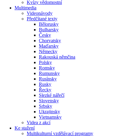
Kvízy vědomostní
Multimedia
Videonávody
Předčítané texty
Bělorusky
Bulharsky
Česky
Chorvatsky
Maďarsky
Německy
Rakouská němčina
Polsky
Romsky
Rumunsky
Rusínsky
Rusky
Řecky
Slezké nářečí
Slovensky
Srbsky
Ukrajinsky
Vietnamsky
Videa z akcí
Ke stažení
Multikulturní vzdělávací programy