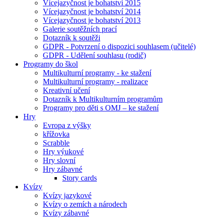
Vícejazyčnost je bohatství 2015
Vícejazyčnost je bohatství 2014
Vícejazyčnost je bohatství 2013
Galerie soutěžních prací
Dotazník k soutěži
GDPR - Potvrzení o dispozici souhlasem (učitelé)
GDPR - Udělení souhlasu (rodič)
Programy do škol
Multikulturní programy - ke stažení
Multikulturní programy - realizace
Kreativní učení
Dotazník k Multikulturním programům
Programy pro děti s OMJ – ke stažení
Hry
Evropa z výšky
křížovka
Scrabble
Hry výukové
Hry slovní
Hry zábavné
Story cards
Kvízy
Kvízy jazykové
Kvízy o zemích a národech
Kvízy zábavné