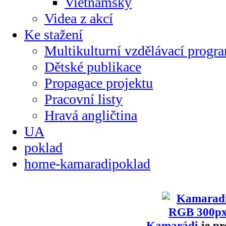
Vietnamsky
Videa z akcí
Ke stažení
Multikulturní vzdělávací progr
Dětské publikace
Propagace projektu
Pracovní listy
Hravá angličtina
UA
poklad
home-kamaradipoklad
Kamarádi
je pr