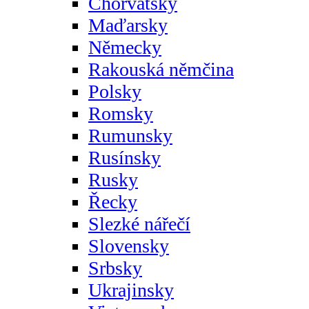
Chorvatsky
Maďarsky
Německy
Rakouská němčina
Polsky
Romsky
Rumunsky
Rusínsky
Rusky
Řecky
Slezké nářečí
Slovensky
Srbsky
Ukrajinsky