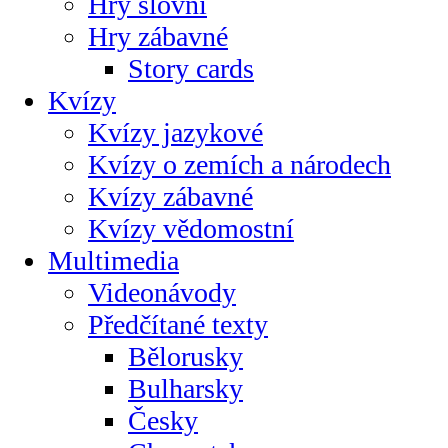
Hry slovní
Hry zábavné
Story cards
Kvízy
Kvízy jazykové
Kvízy o zemích a národech
Kvízy zábavné
Kvízy vědomostní
Multimedia
Videonávody
Předčítané texty
Bělorusky
Bulharsky
Česky