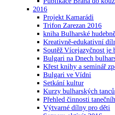
Publikace Brána do kouz
2016
Projekt Kamarádi
Trifon Zarezan 2016
kniha Bulharské hudebněf
Kreativně-edukativní díln
Soutěž Vícejazyčnost je 
Bulgari na Dnech bulhar
Křest knihy a seminář z
Bulgari ve Vídni
Setkání kultur
Kurzy bulharských tanců
Přehled činnosti taneční
Výtvarné dílny pro děti