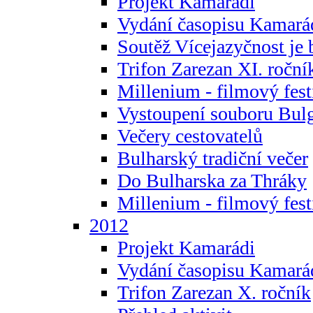
Projekt Kamarádi
Vydání časopisu Kamará
Soutěž Vícejazyčnost je 
Trifon Zarezan XI. roční
Millenium - filmový fest
Vystoupení souboru Bulg
Večery cestovatelů
Bulharský tradiční večer
Do Bulharska za Thráky
Millenium - filmový fest
2012
Projekt Kamarádi
Vydání časopisu Kamará
Trifon Zarezan X. ročník