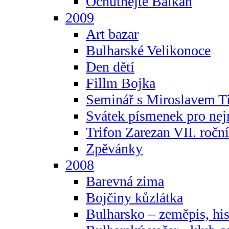
Ochutnejte Balkán
2009
Art bazar
Bulharské Velikonoce
Den dětí
Fillm Bojka
Seminář s Miroslavem T
Svátek písmenek pro ne
Trifon Zarezan VII. ročn
Zpěvánky
2008
Barevná zima
Bojčiny kůzlátka
Bulharsko – zeměpis, hist