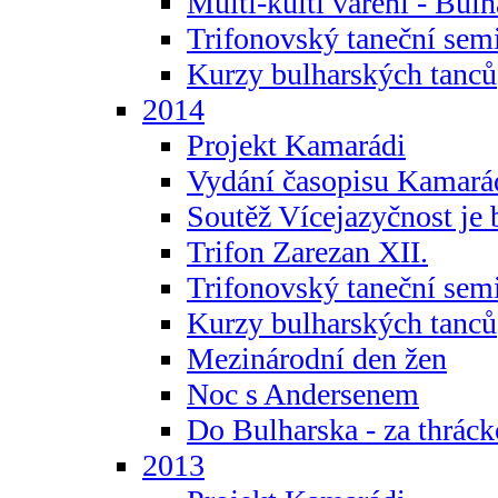
Multi-kulti vaření - Bul
Trifonovský taneční sem
Kurzy bulharských tanců
2014
Projekt Kamarádi
Vydání časopisu Kamará
Soutěž Vícejazyčnost je 
Trifon Zarezan XII.
Trifonovský taneční sem
Kurzy bulharských tanců
Mezinárodní den žen
Noc s Andersenem
Do Bulharska - za thráck
2013