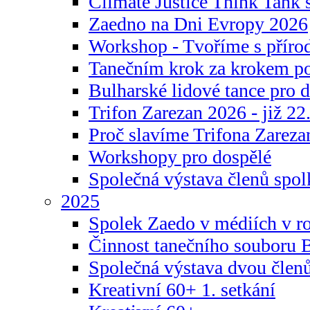
Climate Justice Think Tank s
Zaedno na Dni Evropy 2026
Workshop - Tvoříme s příro
Tanečním krok za krokem p
Bulharské lidové tance pro d
Trifon Zarezan 2026 - již 22.
Proč slavíme Trifona Zareza
Workshopy pro dospělé
Společná výstava členů spo
2025
Spolek Zaedo v médiích v r
Činnost tanečního souboru 
Společná výstava dvou člen
Kreativní 60+ 1. setkání