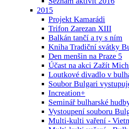
Seznam aktivit 2016
2015
Projekt Kamarádi
Trifon Zarezan XIII
Balkán tančí a ty s ním
Kniha Tradiční svátky B
Den menšin na Praze 5
Účast na akci Zažít Michl
Loutkové divadlo v bulha
Soubor Bulgari vystupuj
Increation+
Seminář bulharské hudby
Vystoupení souboru Bulga
Multi-kulti vaření - Vie