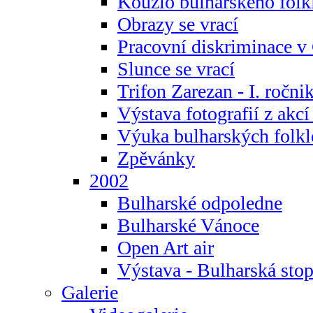
Kouzlo bulharského folk
Obrazy se vrací
Pracovní diskriminace v
Slunce se vrací
Trifon Zarezan - I. ročni
Výstava fotografií z akc
Výuka bulharských folkl
Zpěvánky
2002
Bulharské odpoledne
Bulharské Vánoce
Open Art air
Výstava - Bulharská sto
Galerie