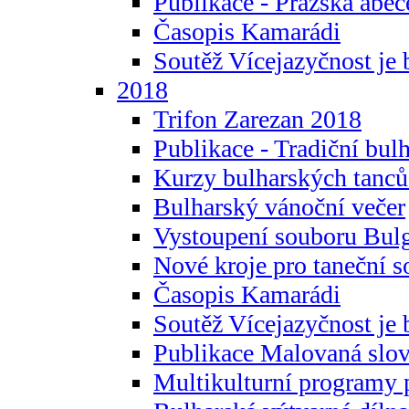
Publikace - Pražská abec
Časopis Kamarádi
Soutěž Vícejazyčnost je 
2018
Trifon Zarezan 2018
Publikace - Tradiční bul
Kurzy bulharských tanc
Bulharský vánoční večer
Vystoupení souboru Bulg
Nové kroje pro taneční s
Časopis Kamarádi
Soutěž Vícejazyčnost je 
Publikace Malovaná slov
Multikulturní programy 