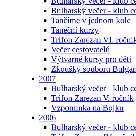
Bulharský večer - klub c
Bulharský večer - klub c
Tančíme v jednom kole
Taneční kurzy
Trifon Zarezan VI. roční
Večer cestovatelů
Výtvarné kursy pro děti
Zkoušky souboru Bulgar
2007
Bulharský večer - klub c
Trifon Zarezan V. ročník
Vzpomínka na Bojku
2006
Bulharský večer - klub c