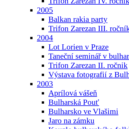
Trifon Zarezan IV. roční
2005
Balkan rakia party
Trifon Zarezan III. roční
2004
Lot Lorien v Praze
Taneční seminář v bulhar
Trifon Zarezan II. ročnik
Výstava fotografií z Bul
2003
Aprílová vášeň
Bulharská Pouť
Bulharsko ve Vlašimi
Jaro na zámku