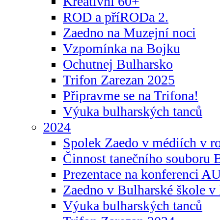
Kreativní 60+
ROD a příRODa 2.
Zaedno na Muzejní noci
Vzpomínka na Bojku
Ochutnej Bulharsko
Trifon Zarezan 2025
Připravme se na Trifona!
Výuka bulharských tanců
2024
Spolek Zaedo v médiích v r
Činnost tanečního souboru 
Prezentace na konferenci 
Zaedno v Bulharské škole v 
Výuka bulharských tanců