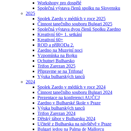
Workshopy pro dospělé
Společná výstava členů spolku na Slovensku
2025
Spolek Zaedo v médiích v roce 2025
Činnost tanečního souboru Bulgari 2025
Společná výstava dvou členů Spolku Zaedno
Kreativní 60+ 1. setkání
Kreativní 60+
ROD a příRODa 2.
Zaedno na Muzejní noci
Vzpomínka na Bojku
Ochutnej Bulharsko
Trifon Zarezan 2025
Připravme se na Trifona!
Výuka bulharských tanců
2024
Spolek Zaedo v médiích v roce 2024
Činnost tanečního souboru Bulgari 2024
Prezentace na konferenci AUČCJ
Zaedno v Bulharské škole v Praze
Výuka bulharských tanců
Trifon Zarezan 2024
Dětský tábor v Bulharsku 2024
Učitelé z Bulharska na návštěvě v Praze
Bulgari jedou na Palma de Mallorcu