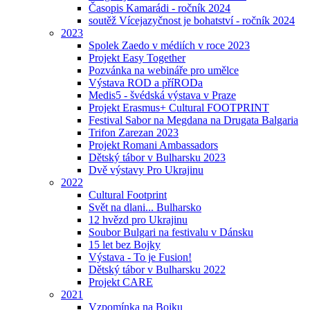
Časopis Kamarádi - ročník 2024
soutěž Vícejazyčnost je bohatství - ročník 2024
2023
Spolek Zaedo v médiích v roce 2023
Projekt Easy Together
Pozvánka na webináře pro umělce
Výstava ROD a příRODa
Medis5 - švédská výstava v Praze
Projekt Erasmus+ Cultural FOOTPRINT
Festival Sabor na Megdana na Drugata Balgaria
Trifon Zarezan 2023
Projekt Romani Ambassadors
Dětský tábor v Bulharsku 2023
Dvě výstavy Pro Ukrajinu
2022
Cultural Footprint
Svět na dlani... Bulharsko
12 hvězd pro Ukrajinu
Soubor Bulgari na festivalu v Dánsku
15 let bez Bojky
Výstava - To je Fusion!
Dětský tábor v Bulharsku 2022
Projekt CARE
2021
Vzpomínka na Bojku