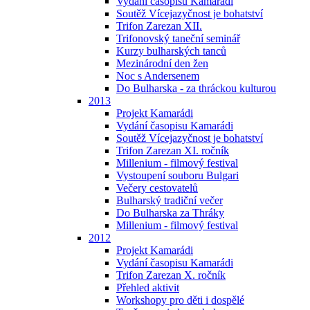
Vydání časopisu Kamarádi
Soutěž Vícejazyčnost je bohatství
Trifon Zarezan XII.
Trifonovský taneční seminář
Kurzy bulharských tanců
Mezinárodní den žen
Noc s Andersenem
Do Bulharska - za thráckou kulturou
2013
Projekt Kamarádi
Vydání časopisu Kamarádi
Soutěž Vícejazyčnost je bohatství
Trifon Zarezan XI. ročník
Millenium - filmový festival
Vystoupení souboru Bulgari
Večery cestovatelů
Bulharský tradiční večer
Do Bulharska za Thráky
Millenium - filmový festival
2012
Projekt Kamarádi
Vydání časopisu Kamarádi
Trifon Zarezan X. ročník
Přehled aktivit
Workshopy pro děti i dospělé