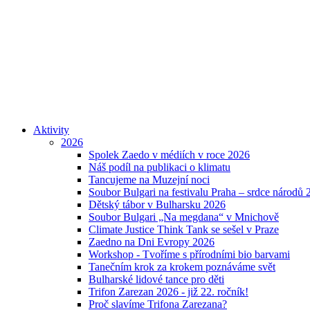
Aktivity
2026
Spolek Zaedo v médiích v roce 2026
Náš podíl na publikaci o klimatu
Tancujeme na Muzejní noci
Soubor Bulgari na festivalu Praha – srdce národů 
Dětský tábor v Bulharsku 2026
Soubor Bulgari „Na megdana“ v Mnichově
Climate Justice Think Tank se sešel v Praze
Zaedno na Dni Evropy 2026
Workshop - Tvoříme s přírodními bio barvami
Tanečním krok za krokem poznáváme svět
Bulharské lidové tance pro děti
Trifon Zarezan 2026 - již 22. ročník!
Proč slavíme Trifona Zarezana?