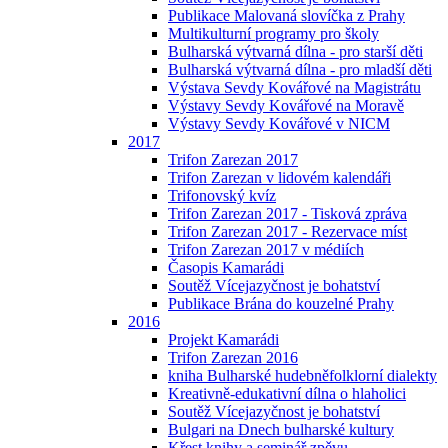
Publikace Malovaná slovíčka z Prahy
Multikulturní programy pro školy
Bulharská výtvarná dílna - pro starší děti
Bulharská výtvarná dílna - pro mladší děti
Výstava Sevdy Kovářové na Magistrátu
Výstavy Sevdy Kovářové na Moravě
Výstavy Sevdy Kovářové v NICM
2017
Trifon Zarezan 2017
Trifon Zarezan v lidovém kalendáři
Trifonovský kvíz
Trifon Zarezan 2017 - Tisková zpráva
Trifon Zarezan 2017 - Rezervace míst
Trifon Zarezan 2017 v médiích
Časopis Kamarádi
Soutěž Vícejazyčnost je bohatství
Publikace Brána do kouzelné Prahy
2016
Projekt Kamarádi
Trifon Zarezan 2016
kniha Bulharské hudebněfolklorní dialekty
Kreativně-edukativní dílna o hlaholici
Soutěž Vícejazyčnost je bohatství
Bulgari na Dnech bulharské kultury
Křest knihy a seminář zpěvu