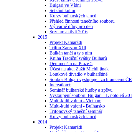
Bulgari ve Vídni
Setkání kultur
Kurzy bulharských tanců
Přehled činnosti tanečního souboru
Výtvarné dílny pro děti
Seznam aktivit 2016
2015
Projekt Kamarádi
Trifon Zarezan XIII
Balkán tančí a ty s ním
Kniha Tradiční svátky Bulharů
Den menšin na Praze 5
Účast na akci Zažít Michli jinak
Loutkové divadlo v bulharštině
Soubor Bulgari vystupuje i za hranicemi ČR
Increation+
Seminář bulharské hudby a zpěvu
Vystoupení souboru Bulgari - 1. pololetí 20
Multi-kulti vaření - Vietnam
Multi-kulti vaření - Bulharsko
Trifonovský taneční seminář
Kurzy bulharských tanců
2014
Projekt Kamarádi