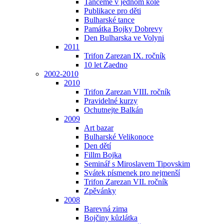
Tančeme v jednom kole
Publikace pro děti
Bulharské tance
Památka Bojky Dobrevy
Den Bulharska ve Volyni
2011
Trifon Zarezan IX. ročník
10 let Zaedno
2002-2010
2010
Trifon Zarezan VIII. ročník
Pravidelné kurzy
Ochutnejte Balkán
2009
Art bazar
Bulharské Velikonoce
Den dětí
Fillm Bojka
Seminář s Miroslavem Tipovskim
Svátek písmenek pro nejmenší
Trifon Zarezan VII. ročník
Zpěvánky
2008
Barevná zima
Bojčiny kůzlátka