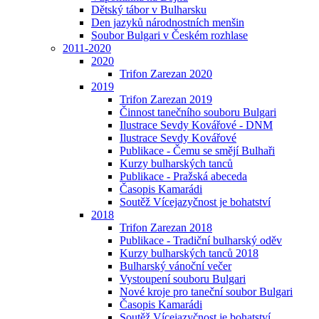
Dětský tábor v Bulharsku
Den jazyků národnostních menšin
Soubor Bulgari v Českém rozhlase
2011-2020
2020
Trifon Zarezan 2020
2019
Trifon Zarezan 2019
Činnost tanečního souboru Bulgari
Ilustrace Sevdy Kovářové - DNM
Ilustrace Sevdy Kovářové
Publikace - Čemu se smějí Bulhaři
Kurzy bulharských tanců
Publikace - Pražská abeceda
Časopis Kamarádi
Soutěž Vícejazyčnost je bohatství
2018
Trifon Zarezan 2018
Publikace - Tradiční bulharský oděv
Kurzy bulharských tanců 2018
Bulharský vánoční večer
Vystoupení souboru Bulgari
Nové kroje pro taneční soubor Bulgari
Časopis Kamarádi
Soutěž Vícejazyčnost je bohatství