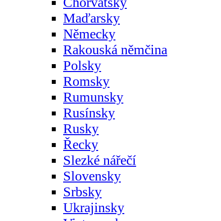
Chorvatsky
Maďarsky
Německy
Rakouská němčina
Polsky
Romsky
Rumunsky
Rusínsky
Rusky
Řecky
Slezké nářečí
Slovensky
Srbsky
Ukrajinsky