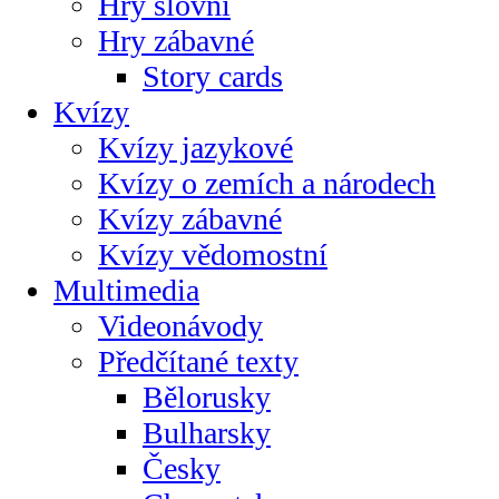
Hry slovní
Hry zábavné
Story cards
Kvízy
Kvízy jazykové
Kvízy o zemích a národech
Kvízy zábavné
Kvízy vědomostní
Multimedia
Videonávody
Předčítané texty
Bělorusky
Bulharsky
Česky