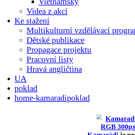
Vietnamsky
Videa z akcí
Ke stažení
Multikulturní vzdělávací progr
Dětské publikace
Propagace projektu
Pracovní listy
Hravá angličtina
UA
poklad
home-kamaradipoklad
Kamarádi
je pr