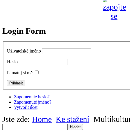
Login Form
Uživatelské jméno
Heslo
Pamatuj si mě
Zapomenuté heslo?
Zapomenuté jméno?
Vytvořit účet
Jste zde:
Home
Ke stažení
Multikultu
Hledat