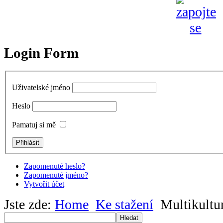
Login Form
Uživatelské jméno
Heslo
Pamatuj si mě
Zapomenuté heslo?
Zapomenuté jméno?
Vytvořit účet
Jste zde:
Home
Ke stažení
Multikultu
Hledat