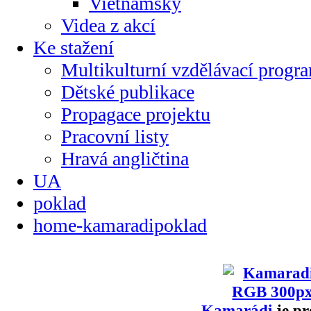
Vietnamsky
Videa z akcí
Ke stažení
Multikulturní vzdělávací progr
Dětské publikace
Propagace projektu
Pracovní listy
Hravá angličtina
UA
poklad
home-kamaradipoklad
Kamarádi
je pr