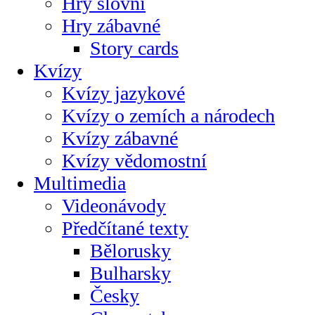
Hry slovní
Hry zábavné
Story cards
Kvízy
Kvízy jazykové
Kvízy o zemích a národech
Kvízy zábavné
Kvízy vědomostní
Multimedia
Videonávody
Předčítané texty
Bělorusky
Bulharsky
Česky