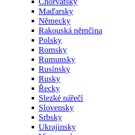
Chorvatsky
Maďarsky
Německy
Rakouská němčina
Polsky
Romsky
Rumunsky
Rusínsky
Rusky
Řecky
Slezké nářečí
Slovensky
Srbsky
Ukrajinsky