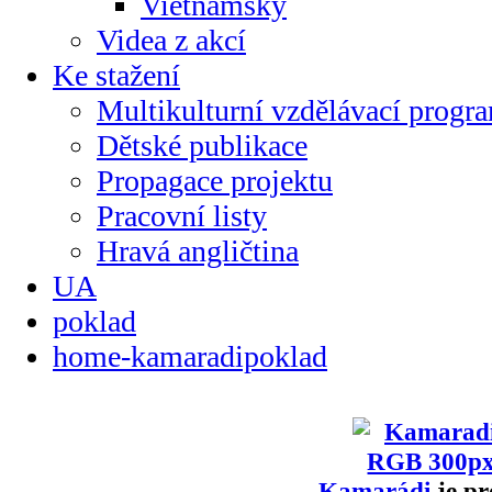
Vietnamsky
Videa z akcí
Ke stažení
Multikulturní vzdělávací progr
Dětské publikace
Propagace projektu
Pracovní listy
Hravá angličtina
UA
poklad
home-kamaradipoklad
Kamarádi
je pr