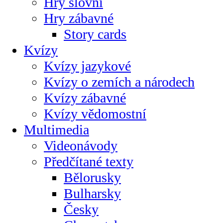
Hry slovní
Hry zábavné
Story cards
Kvízy
Kvízy jazykové
Kvízy o zemích a národech
Kvízy zábavné
Kvízy vědomostní
Multimedia
Videonávody
Předčítané texty
Bělorusky
Bulharsky
Česky