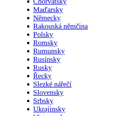
Chorvatsky
Maďarsky
Německy
Rakouská němčina
Polsky
Romsky
Rumunsky
Rusínsky
Rusky
Řecky
Slezké nářečí
Slovensky
Srbsky
Ukrajinsky