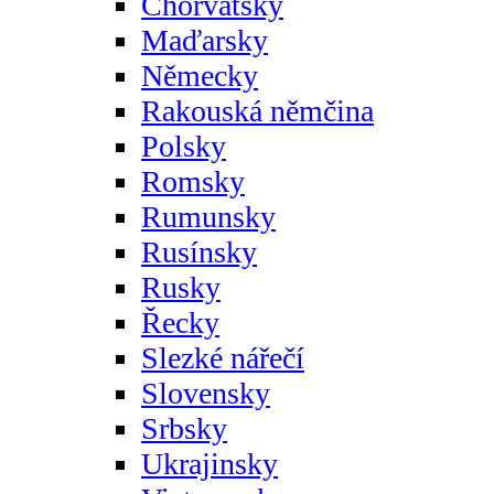
Chorvatsky
Maďarsky
Německy
Rakouská němčina
Polsky
Romsky
Rumunsky
Rusínsky
Rusky
Řecky
Slezké nářečí
Slovensky
Srbsky
Ukrajinsky