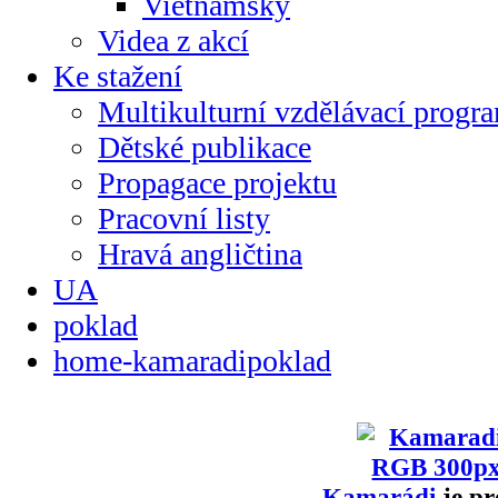
Vietnamsky
Videa z akcí
Ke stažení
Multikulturní vzdělávací progr
Dětské publikace
Propagace projektu
Pracovní listy
Hravá angličtina
UA
poklad
home-kamaradipoklad
Kamarádi
je pr