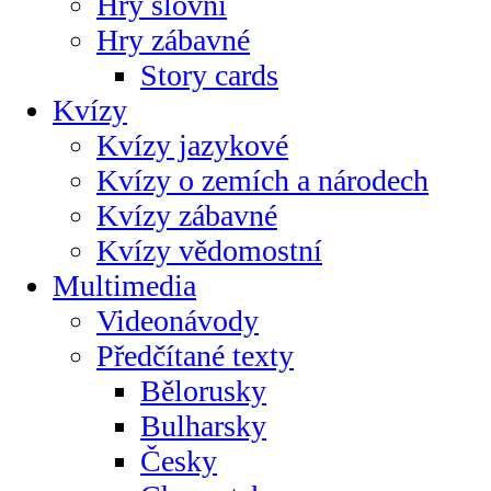
Hry slovní
Hry zábavné
Story cards
Kvízy
Kvízy jazykové
Kvízy o zemích a národech
Kvízy zábavné
Kvízy vědomostní
Multimedia
Videonávody
Předčítané texty
Bělorusky
Bulharsky
Česky