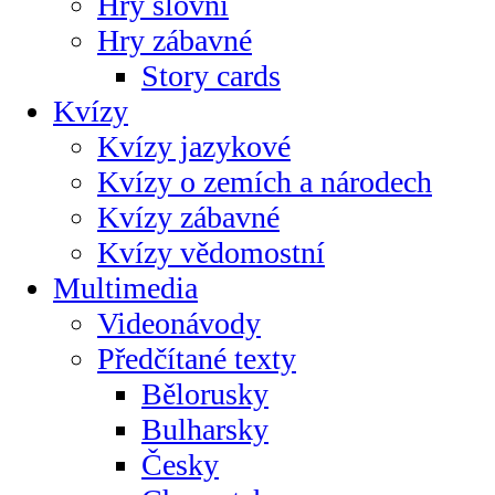
Hry slovní
Hry zábavné
Story cards
Kvízy
Kvízy jazykové
Kvízy o zemích a národech
Kvízy zábavné
Kvízy vědomostní
Multimedia
Videonávody
Předčítané texty
Bělorusky
Bulharsky
Česky