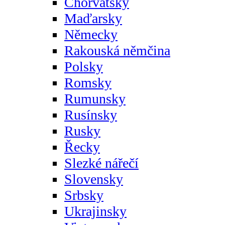
Chorvatsky
Maďarsky
Německy
Rakouská němčina
Polsky
Romsky
Rumunsky
Rusínsky
Rusky
Řecky
Slezké nářečí
Slovensky
Srbsky
Ukrajinsky