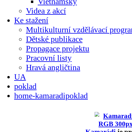
Vietnamsky
Videa z akcí
Ke stažení
Multikulturní vzdělávací progr
Dětské publikace
Propagace projektu
Pracovní listy
Hravá angličtina
UA
poklad
home-kamaradipoklad
Kamarádi
je pr