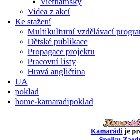
Vietnamsky
Videa z akcí
Ke stažení
Multikulturní vzdělávací progr
Dětské publikace
Propagace projektu
Pracovní listy
Hravá angličtina
UA
poklad
home-kamaradipoklad
Kamarádi
je pr
Spolku Zaed