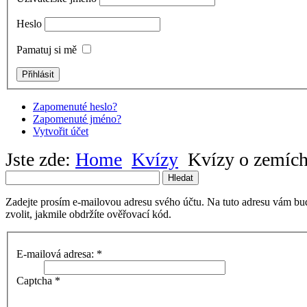
Heslo
Pamatuj si mě
Zapomenuté heslo?
Zapomenuté jméno?
Vytvořit účet
Jste zde:
Home
Kvízy
Kvízy o zemích
Hledat
Zadejte prosím e-mailovou adresu svého účtu. Na tuto adresu vám bu
zvolit, jakmile obdržíte ověřovací kód.
E-mailová adresa:
*
Captcha
*