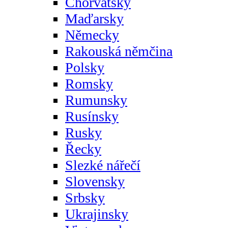
Chorvatsky
Maďarsky
Německy
Rakouská němčina
Polsky
Romsky
Rumunsky
Rusínsky
Rusky
Řecky
Slezké nářečí
Slovensky
Srbsky
Ukrajinsky