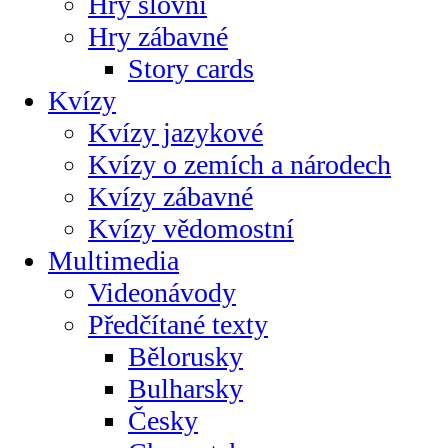
Hry slovní
Hry zábavné
Story cards
Kvízy
Kvízy jazykové
Kvízy o zemích a národech
Kvízy zábavné
Kvízy vědomostní
Multimedia
Videonávody
Předčítané texty
Bělorusky
Bulharsky
Česky