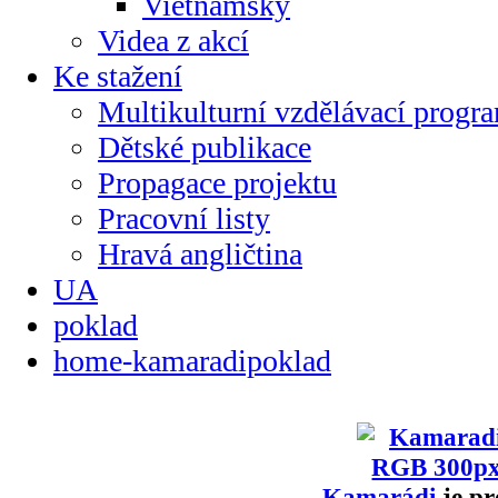
Vietnamsky
Videa z akcí
Ke stažení
Multikulturní vzdělávací progr
Dětské publikace
Propagace projektu
Pracovní listy
Hravá angličtina
UA
poklad
home-kamaradipoklad
Kamarádi
je pr