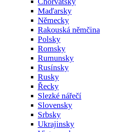
Chorvatsky
Maďarsky
Německy
Rakouská němčina
Polsky
Romsky
Rumunsky
Rusínsky
Rusky
Řecky
Slezké nářečí
Slovensky
Srbsky
Ukrajinsky