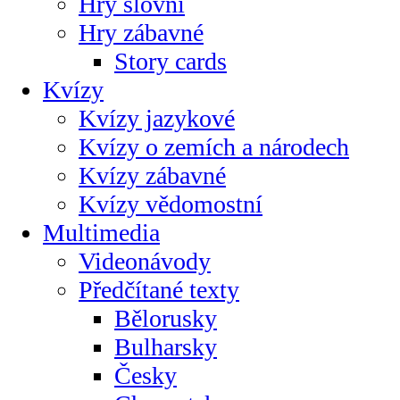
Hry slovní
Hry zábavné
Story cards
Kvízy
Kvízy jazykové
Kvízy o zemích a národech
Kvízy zábavné
Kvízy vědomostní
Multimedia
Videonávody
Předčítané texty
Bělorusky
Bulharsky
Česky