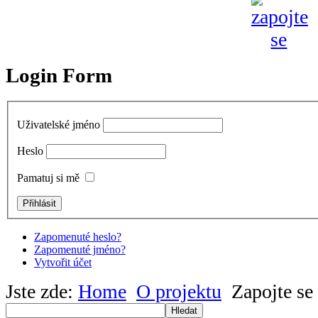
Login Form
Uživatelské jméno
Heslo
Pamatuj si mě
Zapomenuté heslo?
Zapomenuté jméno?
Vytvořit účet
Jste zde:
Home
O projektu
Zapojte se
Hledat