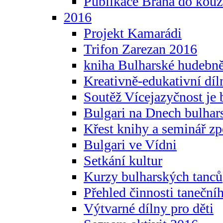
Publikace Brána do kouz
2016
Projekt Kamarádi
Trifon Zarezan 2016
kniha Bulharské hudebněf
Kreativně-edukativní díln
Soutěž Vícejazyčnost je 
Bulgari na Dnech bulhar
Křest knihy a seminář z
Bulgari ve Vídni
Setkání kultur
Kurzy bulharských tanců
Přehled činnosti taneční
Výtvarné dílny pro děti