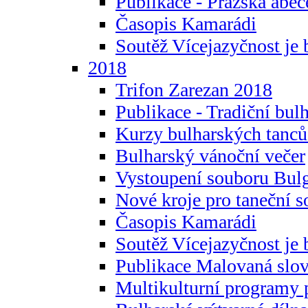
Publikace - Pražská abec
Časopis Kamarádi
Soutěž Vícejazyčnost je 
2018
Trifon Zarezan 2018
Publikace - Tradiční bul
Kurzy bulharských tanc
Bulharský vánoční večer
Vystoupení souboru Bulg
Nové kroje pro taneční s
Časopis Kamarádi
Soutěž Vícejazyčnost je 
Publikace Malovaná slov
Multikulturní programy 