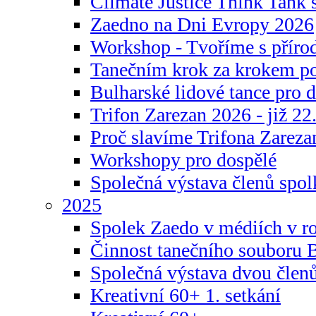
Climate Justice Think Tank s
Zaedno na Dni Evropy 2026
Workshop - Tvoříme s příro
Tanečním krok za krokem p
Bulharské lidové tance pro d
Trifon Zarezan 2026 - již 22.
Proč slavíme Trifona Zareza
Workshopy pro dospělé
Společná výstava členů spo
2025
Spolek Zaedo v médiích v r
Činnost tanečního souboru 
Společná výstava dvou člen
Kreativní 60+ 1. setkání