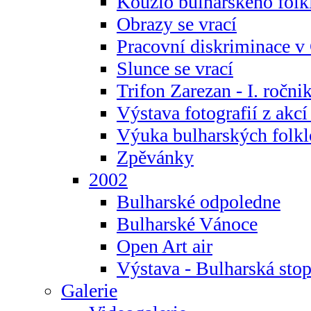
Kouzlo bulharského folk
Obrazy se vrací
Pracovní diskriminace v
Slunce se vrací
Trifon Zarezan - I. ročni
Výstava fotografií z akc
Výuka bulharských folkl
Zpěvánky
2002
Bulharské odpoledne
Bulharské Vánoce
Open Art air
Výstava - Bulharská sto
Galerie