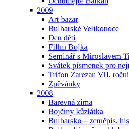
Ochutnejte Balkán
2009
Art bazar
Bulharské Velikonoce
Den dětí
Fillm Bojka
Seminář s Miroslavem T
Svátek písmenek pro ne
Trifon Zarezan VII. ročn
Zpěvánky
2008
Barevná zima
Bojčiny kůzlátka
Bulharsko – zeměpis, hist