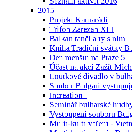
Seznam aktivit 2016
2015
Projekt Kamarádi
Trifon Zarezan XIII
Balkán tančí a ty s ním
Kniha Tradiční svátky B
Den menšin na Praze 5
Účast na akci Zažít Michl
Loutkové divadlo v bulha
Soubor Bulgari vystupuj
Increation+
Seminář bulharské hudby
Vystoupení souboru Bulga
Multi-kulti vaření - Vie