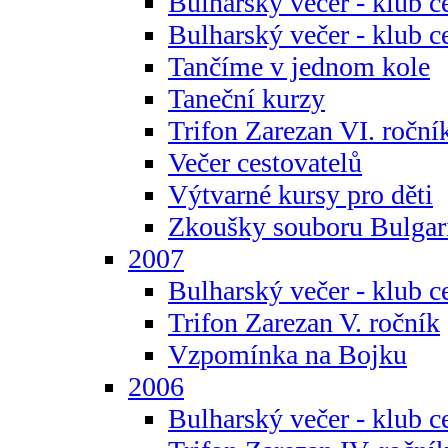
Bulharský večer - klub c
Bulharský večer - klub c
Tančíme v jednom kole
Taneční kurzy
Trifon Zarezan VI. roční
Večer cestovatelů
Výtvarné kursy pro děti
Zkoušky souboru Bulgar
2007
Bulharský večer - klub c
Trifon Zarezan V. ročník
Vzpomínka na Bojku
2006
Bulharský večer - klub c