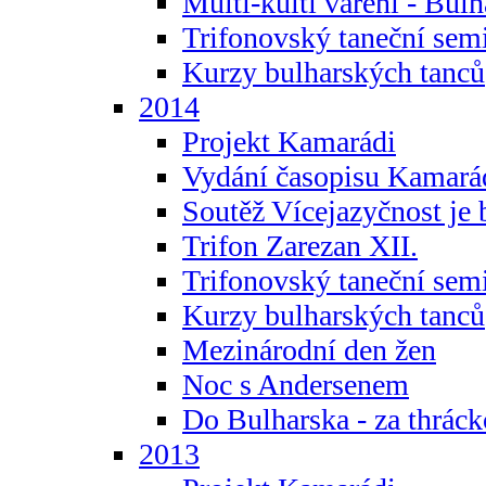
Multi-kulti vaření - Bul
Trifonovský taneční sem
Kurzy bulharských tanců
2014
Projekt Kamarádi
Vydání časopisu Kamará
Soutěž Vícejazyčnost je 
Trifon Zarezan XII.
Trifonovský taneční sem
Kurzy bulharských tanců
Mezinárodní den žen
Noc s Andersenem
Do Bulharska - za thráck
2013