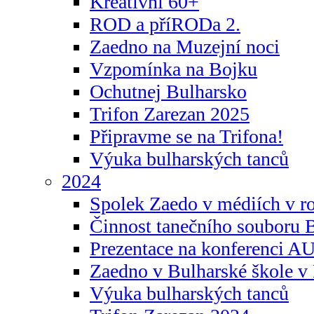
Kreativní 60+
ROD a příRODa 2.
Zaedno na Muzejní noci
Vzpomínka na Bojku
Ochutnej Bulharsko
Trifon Zarezan 2025
Připravme se na Trifona!
Výuka bulharských tanců
2024
Spolek Zaedo v médiích v r
Činnost tanečního souboru 
Prezentace na konferenci 
Zaedno v Bulharské škole v 
Výuka bulharských tanců