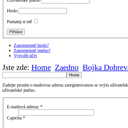
Uživatelské jméno
Heslo
Pamatuj si mě
Zapomenuté heslo?
Zapomenuté jméno?
Vytvořit účet
Jste zde:
Home
Zaedno
Bojka Dobrev
Hledat
Zadejte prosím e-mailovou adresu zaregistrovanou se svým uživatels
uživatelské jméno.
E-mailová adresa:
*
Captcha
*