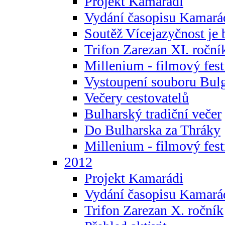
Projekt Kamarádi
Vydání časopisu Kamará
Soutěž Vícejazyčnost je 
Trifon Zarezan XI. roční
Millenium - filmový fest
Vystoupení souboru Bulg
Večery cestovatelů
Bulharský tradiční večer
Do Bulharska za Thráky
Millenium - filmový fest
2012
Projekt Kamarádi
Vydání časopisu Kamará
Trifon Zarezan X. ročník