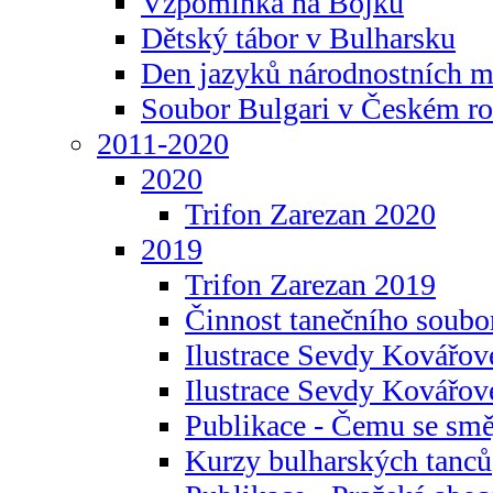
Vzpomínka na Bojku
Dětský tábor v Bulharsku
Den jazyků národnostních m
Soubor Bulgari v Českém ro
2011-2020
2020
Trifon Zarezan 2020
2019
Trifon Zarezan 2019
Činnost tanečního soubo
Ilustrace Sevdy Kovářo
Ilustrace Sevdy Kovářov
Publikace - Čemu se smě
Kurzy bulharských tanců