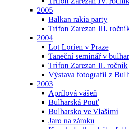
Trifon Zarezan IV. roční
2005
Balkan rakia party
Trifon Zarezan III. roční
2004
Lot Lorien v Praze
Taneční seminář v bulhar
Trifon Zarezan II. ročnik
Výstava fotografií z Bul
2003
Aprílová vášeň
Bulharská Pouť
Bulharsko ve Vlašimi
Jaro na zámku