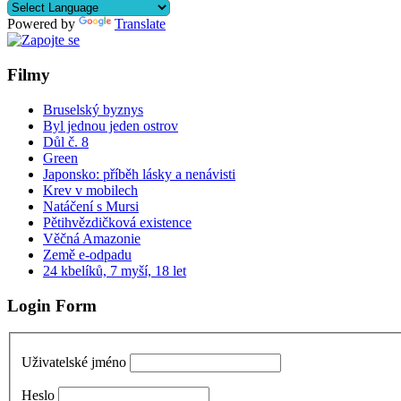
Powered by
Translate
Filmy
Bruselský byznys
Byl jednou jeden ostrov
Důl č. 8
Green
Japonsko: příběh lásky a nenávisti
Krev v mobilech
Natáčení s Mursi
Pětihvězdičková existence
Věčná Amazonie
Země e-odpadu
24 kbelíků, 7 myší, 18 let
Login Form
Uživatelské jméno
Heslo