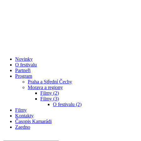
Novinky
O festivalu
Partneři
Program
Praha a Střední Čechy
Morava a regiony
Filmy (2)
Filmy (3)
O festivalu (2)
Filmy
Kontakty
Časopis Kamarádi
Zaedno