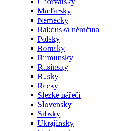
Chorvatsky
Maďarsky
Německy
Rakouská němčina
Polsky
Romsky
Rumunsky
Rusínsky
Rusky
Řecky
Slezké nářečí
Slovensky
Srbsky
Ukrajinsky