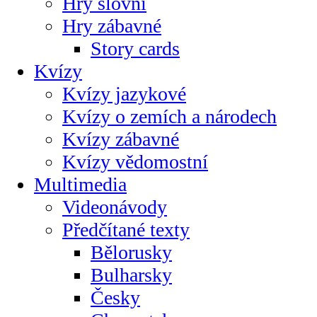
Hry slovní
Hry zábavné
Story cards
Kvízy
Kvízy jazykové
Kvízy o zemích a národech
Kvízy zábavné
Kvízy vědomostní
Multimedia
Videonávody
Předčítané texty
Bělorusky
Bulharsky
Česky