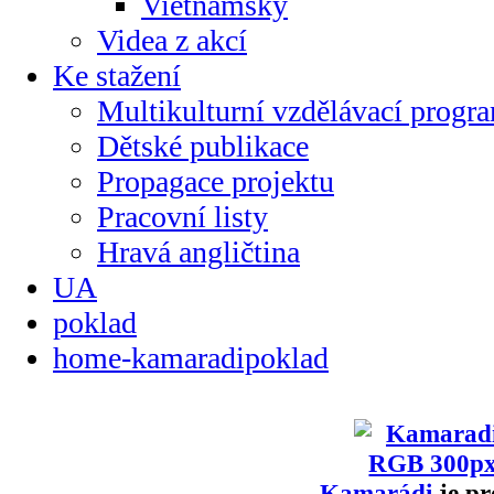
Vietnamsky
Videa z akcí
Ke stažení
Multikulturní vzdělávací progr
Dětské publikace
Propagace projektu
Pracovní listy
Hravá angličtina
UA
poklad
home-kamaradipoklad
Kamarádi
je pr