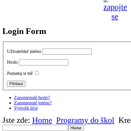
Login Form
Uživatelské jméno
Heslo
Pamatuj si mě
Zapomenuté heslo?
Zapomenuté jméno?
Vytvořit účet
Jste zde:
Home
Programy do škol
Kre
Hledat