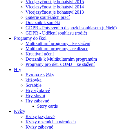
Vícejazyčnost je bohatství 2015
Vícejazyčnost je bohatství 2014
Vícejazyčnost je bohatství 2013
Galerie soutěžních prací
Dotazník k soutěži
GDPR - Potvrzení o dispozici souhlasem (učitelé)
GDPR - Udělení souhlasu (rodič)
Programy do škol
Multikulturní programy - ke stažení
Multikulturní programy - realizace
Kreativní učení
Dotazník k Multikulturním programům
Programy pro děti s OMJ – ke stažení
Hry
Evropa z výšky
křížovka
Scrabble
Hry výukové
Hry slovní
Hry zábavné
Story cards
Kvízy
Kvízy jazykové
Kvízy o zemích a národech
Kvízy zábavné