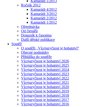
Kamarádi 1/2013
Ročník 2012
Kamarádi 4/2012
Kamarádi 3/2012
Kamarádi 2/2012
Kamarádi 1/2012
Objednávka
Od čtenářů
Dotazník k časopisu
Další dětské publikace
Soutěž
O soutěži „Vícejazyčnost je bohatství“
Obecné podmínky
Přihláška do soutěže
Vícejazyčnost je bohatství 2026
Vícejazyčnost je bohatství 2025
Vícejazyčnost je bohatství 2024
Vícejazyčnost je bohatství 2023
Vícejazyčnost je bohatství 2022
Vícejazyčnost je bohatství 2021
Vícejazyčnost je bohatství 2020
Vícejazyčnost je bohatství 2019
Vícejazyčnost je bohatství 2018
Vícejazyčnost je bohatství 2017
Vícejazyčnost je bohatství 2016