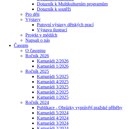
Dotazník k Multikulturním programům
Dotazník k soutěži
Pro děti
Výstavy
Putovní výstavy dětských prací
Výstava ilustrací
Projekt v médiích
Napsali o nás
Časopis
O časopisu
Ročník 2026
Kamarádi 2/2026
Kamarádi 1/2026
Ročník 2025
Kamarádi 5/2025
Kamarádi 4/2025
Kamarádi 3/2025
Kamarádi 2/2025
Kamarádi 1/2025
Ročník 2024
Publikace - Obrázky vyprávějí pražské příběhy
Kamarádi 5/2024
Kamarádi 4/2024
Kamarádi 3/2024
Kamarádi 2/2024