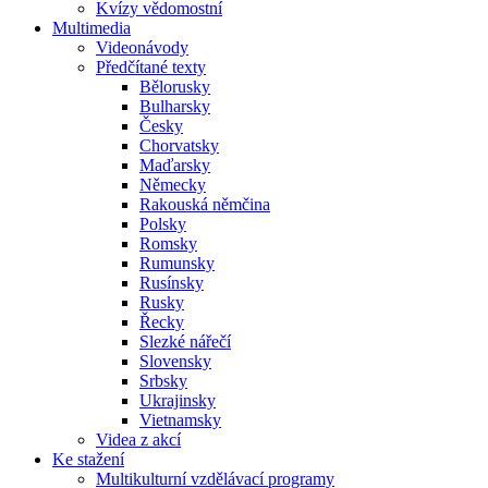
Kvízy vědomostní
Multimedia
Videonávody
Předčítané texty
Bělorusky
Bulharsky
Česky
Chorvatsky
Maďarsky
Německy
Rakouská němčina
Polsky
Romsky
Rumunsky
Rusínsky
Rusky
Řecky
Slezké nářečí
Slovensky
Srbsky
Ukrajinsky
Vietnamsky
Videa z akcí
Ke stažení
Multikulturní vzdělávací programy