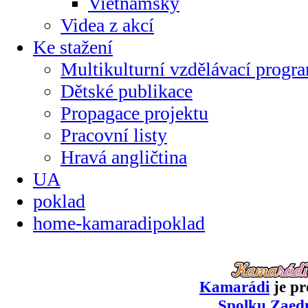
Vietnamsky
Videa z akcí
Ke stažení
Multikulturní vzdělávací progr
Dětské publikace
Propagace projektu
Pracovní listy
Hravá angličtina
UA
poklad
home-kamaradipoklad
Kamarádi
je pr
Spolku Zaed