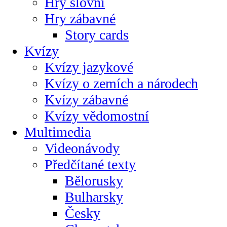
Hry slovní
Hry zábavné
Story cards
Kvízy
Kvízy jazykové
Kvízy o zemích a národech
Kvízy zábavné
Kvízy vědomostní
Multimedia
Videonávody
Předčítané texty
Bělorusky
Bulharsky
Česky