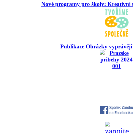
Nové programy pro školy: Kreativní 
Publikace Obrázky vyprávějí