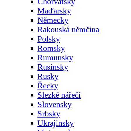
Chorvatsky
Maďarsky
Německy
Rakouská němčina
Polsky
Romsky
Rumunsky
Rusínsky
Rusky
Řecky
Slezké nářečí
Slovensky
Srbsky
Ukrajinsky