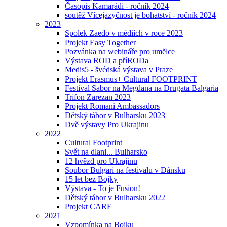
Časopis Kamarádi - ročník 2024
soutěž Vícejazyčnost je bohatství - ročník 2024
2023
Spolek Zaedo v médiích v roce 2023
Projekt Easy Together
Pozvánka na webináře pro umělce
Výstava ROD a příRODa
Medis5 - švédská výstava v Praze
Projekt Erasmus+ Cultural FOOTPRINT
Festival Sabor na Megdana na Drugata Balgaria
Trifon Zarezan 2023
Projekt Romani Ambassadors
Dětský tábor v Bulharsku 2023
Dvě výstavy Pro Ukrajinu
2022
Cultural Footprint
Svět na dlani... Bulharsko
12 hvězd pro Ukrajinu
Soubor Bulgari na festivalu v Dánsku
15 let bez Bojky
Výstava - To je Fusion!
Dětský tábor v Bulharsku 2022
Projekt CARE
2021
Vzpomínka na Bojku