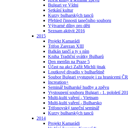
Bulgari ve Vídni
Setkání kultur
Kurzy bulharských tanců
Přehled činnosti tanečního souboru
Výtvarné dílny pro děti
Seznam aktivit 2016
2015
Projekt Kamarádi
Trifon Zarezan XIII
Balkán tančí a ty s ním
Kniha Tradiční svátky Bulharů
Den menšin na Praze 5
Účast na akci Zažít Michli jinak
Loutkové divadlo v bulharštině
Soubor Bulgari vystupuje i za hranicemi ČR
Increation+
Seminář bulharské hudby a zpěvu
Vystoupení souboru Bulgari - 1. pololetí 20
Multi-kulti vaření - Vietnam
Multi-kulti vaření - Bulharsko
Trifonovský taneční seminář
Kurzy bulharských tanců
2014
Projekt Kamarádi