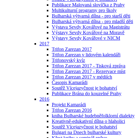
Publikace Malovaná slovíčka z Prahy
Multikulturní programy pro školy
Bulharská výtvarná dílna - pro starší děti
Bulharská výtvarná dílna - pro mladší děti
Výstava Sevdy Kovářové na Magistrátu
Výstavy Sevdy Kovářové na Moravě
Výstavy Sevdy Kovářové v NICM
2017
Trifon Zarezan 2017
Trifon Zarezan v lidovém kalendáři
Trifonovský kvíz
Trifon Zarezan 2017 - Tisková zpráva
Trifon Zarezan 2017 - Rezervace míst
Trifon Zarezan 2017 v médiích
Časopis Kamarádi
Soutěž Vícejazyčnost je bohatství
Publikace Brána do kouzelné Prahy
2016
Projekt Kamarádi
Trifon Zarezan 2016
kniha Bulharské hudebněfolklorní dialekty
Kreativně-edukativní dílna o hlaholici
Soutěž Vícejazyčnost je bohatství
Bulgari na Dnech bulharské kultury
Křest knihy a seminář zpěvu