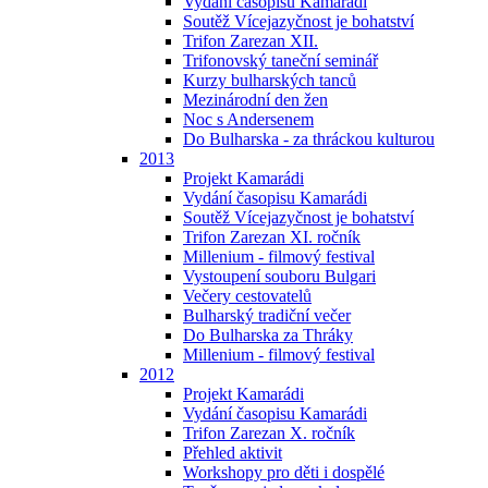
Vydání časopisu Kamarádi
Soutěž Vícejazyčnost je bohatství
Trifon Zarezan XII.
Trifonovský taneční seminář
Kurzy bulharských tanců
Mezinárodní den žen
Noc s Andersenem
Do Bulharska - za thráckou kulturou
2013
Projekt Kamarádi
Vydání časopisu Kamarádi
Soutěž Vícejazyčnost je bohatství
Trifon Zarezan XI. ročník
Millenium - filmový festival
Vystoupení souboru Bulgari
Večery cestovatelů
Bulharský tradiční večer
Do Bulharska za Thráky
Millenium - filmový festival
2012
Projekt Kamarádi
Vydání časopisu Kamarádi
Trifon Zarezan X. ročník
Přehled aktivit
Workshopy pro děti i dospělé