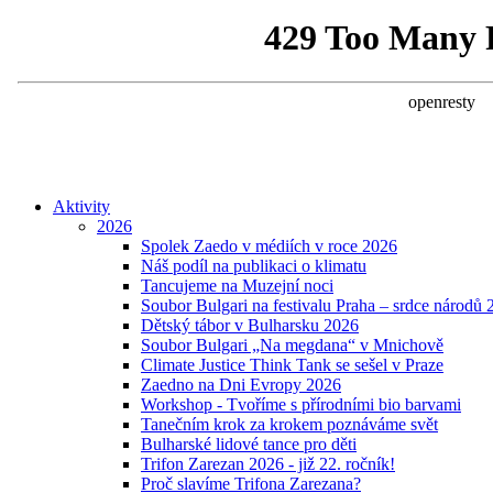
Aktivity
2026
Spolek Zaedo v médiích v roce 2026
Náš podíl na publikaci o klimatu
Tancujeme na Muzejní noci
Soubor Bulgari na festivalu Praha – srdce národů 
Dětský tábor v Bulharsku 2026
Soubor Bulgari „Na megdana“ v Mnichově
Climate Justice Think Tank se sešel v Praze
Zaedno na Dni Evropy 2026
Workshop - Tvoříme s přírodními bio barvami
Tanečním krok za krokem poznáváme svět
Bulharské lidové tance pro děti
Trifon Zarezan 2026 - již 22. ročník!
Proč slavíme Trifona Zarezana?