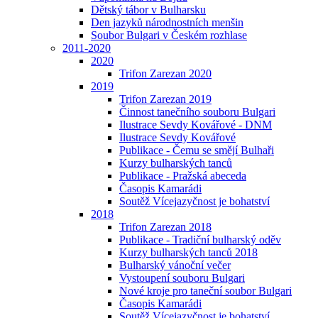
Dětský tábor v Bulharsku
Den jazyků národnostních menšin
Soubor Bulgari v Českém rozhlase
2011-2020
2020
Trifon Zarezan 2020
2019
Trifon Zarezan 2019
Činnost tanečního souboru Bulgari
Ilustrace Sevdy Kovářové - DNM
Ilustrace Sevdy Kovářové
Publikace - Čemu se smějí Bulhaři
Kurzy bulharských tanců
Publikace - Pražská abeceda
Časopis Kamarádi
Soutěž Vícejazyčnost je bohatství
2018
Trifon Zarezan 2018
Publikace - Tradiční bulharský oděv
Kurzy bulharských tanců 2018
Bulharský vánoční večer
Vystoupení souboru Bulgari
Nové kroje pro taneční soubor Bulgari
Časopis Kamarádi
Soutěž Vícejazyčnost je bohatství