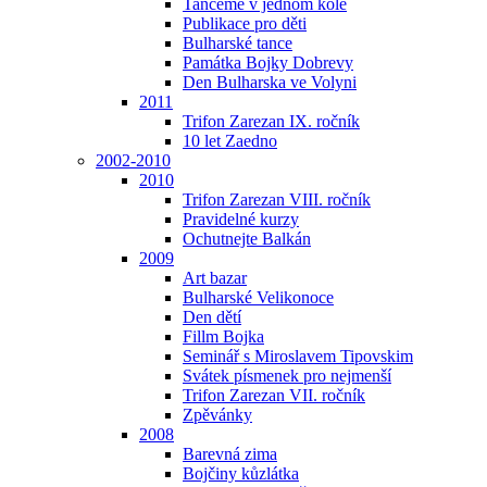
Tančeme v jednom kole
Publikace pro děti
Bulharské tance
Památka Bojky Dobrevy
Den Bulharska ve Volyni
2011
Trifon Zarezan IX. ročník
10 let Zaedno
2002-2010
2010
Trifon Zarezan VIII. ročník
Pravidelné kurzy
Ochutnejte Balkán
2009
Art bazar
Bulharské Velikonoce
Den dětí
Fillm Bojka
Seminář s Miroslavem Tipovskim
Svátek písmenek pro nejmenší
Trifon Zarezan VII. ročník
Zpěvánky
2008
Barevná zima
Bojčiny kůzlátka