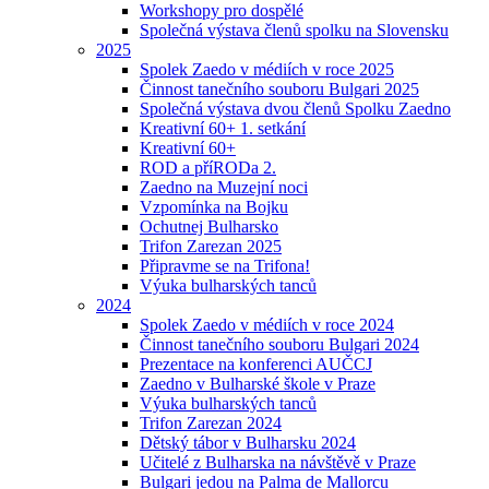
Workshopy pro dospělé
Společná výstava členů spolku na Slovensku
2025
Spolek Zaedo v médiích v roce 2025
Činnost tanečního souboru Bulgari 2025
Společná výstava dvou členů Spolku Zaedno
Kreativní 60+ 1. setkání
Kreativní 60+
ROD a příRODa 2.
Zaedno na Muzejní noci
Vzpomínka na Bojku
Ochutnej Bulharsko
Trifon Zarezan 2025
Připravme se na Trifona!
Výuka bulharských tanců
2024
Spolek Zaedo v médiích v roce 2024
Činnost tanečního souboru Bulgari 2024
Prezentace na konferenci AUČCJ
Zaedno v Bulharské škole v Praze
Výuka bulharských tanců
Trifon Zarezan 2024
Dětský tábor v Bulharsku 2024
Učitelé z Bulharska na návštěvě v Praze
Bulgari jedou na Palma de Mallorcu