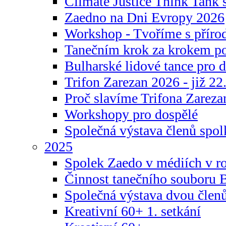
Climate Justice Think Tank s
Zaedno na Dni Evropy 2026
Workshop - Tvoříme s příro
Tanečním krok za krokem p
Bulharské lidové tance pro d
Trifon Zarezan 2026 - již 22.
Proč slavíme Trifona Zareza
Workshopy pro dospělé
Společná výstava členů spo
2025
Spolek Zaedo v médiích v r
Činnost tanečního souboru 
Společná výstava dvou člen
Kreativní 60+ 1. setkání