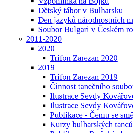
Vzpomínka na Bojku
Dětský tábor v Bulharsku
Den jazyků národnostních m
Soubor Bulgari v Českém ro
2011-2020
2020
Trifon Zarezan 2020
2019
Trifon Zarezan 2019
Činnost tanečního soubo
Ilustrace Sevdy Kovářo
Ilustrace Sevdy Kovářov
Publikace - Čemu se smě
Kurzy bulharských tanců