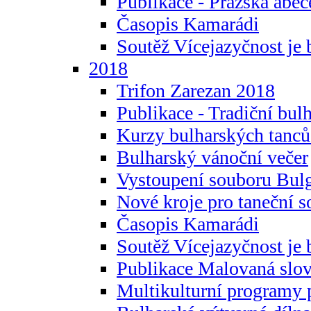
Publikace - Pražská abec
Časopis Kamarádi
Soutěž Vícejazyčnost je 
2018
Trifon Zarezan 2018
Publikace - Tradiční bul
Kurzy bulharských tanc
Bulharský vánoční večer
Vystoupení souboru Bulg
Nové kroje pro taneční s
Časopis Kamarádi
Soutěž Vícejazyčnost je 
Publikace Malovaná slov
Multikulturní programy 