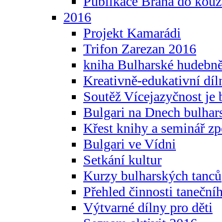
Publikace Brána do kouz
2016
Projekt Kamarádi
Trifon Zarezan 2016
kniha Bulharské hudebněf
Kreativně-edukativní díln
Soutěž Vícejazyčnost je 
Bulgari na Dnech bulhar
Křest knihy a seminář z
Bulgari ve Vídni
Setkání kultur
Kurzy bulharských tanců
Přehled činnosti taneční
Výtvarné dílny pro děti