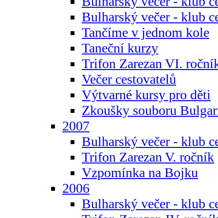
Bulharský večer - klub c
Bulharský večer - klub c
Tančíme v jednom kole
Taneční kurzy
Trifon Zarezan VI. roční
Večer cestovatelů
Výtvarné kursy pro děti
Zkoušky souboru Bulgar
2007
Bulharský večer - klub c
Trifon Zarezan V. ročník
Vzpomínka na Bojku
2006
Bulharský večer - klub c