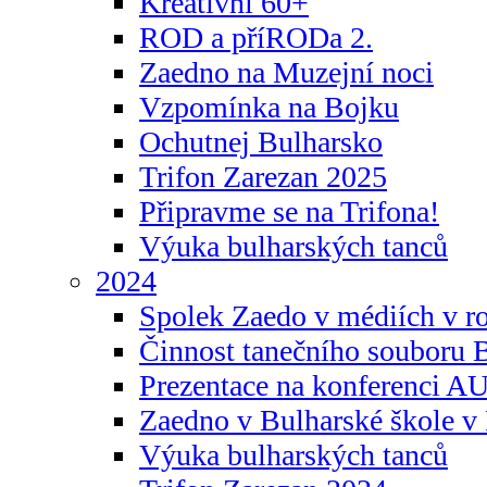
Kreativní 60+
ROD a příRODa 2.
Zaedno na Muzejní noci
Vzpomínka na Bojku
Ochutnej Bulharsko
Trifon Zarezan 2025
Připravme se na Trifona!
Výuka bulharských tanců
2024
Spolek Zaedo v médiích v r
Činnost tanečního souboru 
Prezentace na konferenci 
Zaedno v Bulharské škole v 
Výuka bulharských tanců