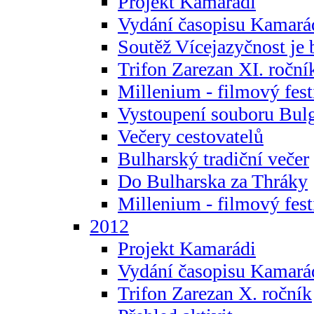
Projekt Kamarádi
Vydání časopisu Kamará
Soutěž Vícejazyčnost je 
Trifon Zarezan XI. roční
Millenium - filmový fest
Vystoupení souboru Bulg
Večery cestovatelů
Bulharský tradiční večer
Do Bulharska za Thráky
Millenium - filmový fest
2012
Projekt Kamarádi
Vydání časopisu Kamará
Trifon Zarezan X. ročník