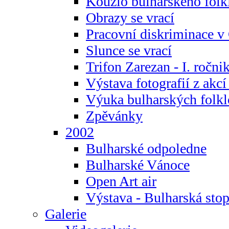
Kouzlo bulharského folk
Obrazy se vrací
Pracovní diskriminace v
Slunce se vrací
Trifon Zarezan - I. ročni
Výstava fotografií z akc
Výuka bulharských folkl
Zpěvánky
2002
Bulharské odpoledne
Bulharské Vánoce
Open Art air
Výstava - Bulharská sto
Galerie