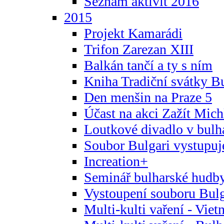
Seznam aktivit 2016
2015
Projekt Kamarádi
Trifon Zarezan XIII
Balkán tančí a ty s ním
Kniha Tradiční svátky B
Den menšin na Praze 5
Účast na akci Zažít Michl
Loutkové divadlo v bulha
Soubor Bulgari vystupuj
Increation+
Seminář bulharské hudby
Vystoupení souboru Bulga
Multi-kulti vaření - Vie