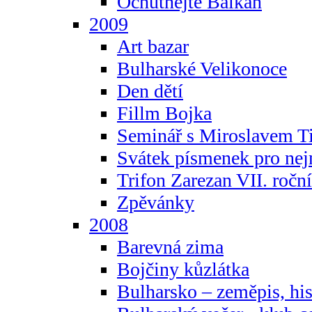
Ochutnejte Balkán
2009
Art bazar
Bulharské Velikonoce
Den dětí
Fillm Bojka
Seminář s Miroslavem T
Svátek písmenek pro ne
Trifon Zarezan VII. ročn
Zpěvánky
2008
Barevná zima
Bojčiny kůzlátka
Bulharsko – zeměpis, hist