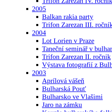
Trifon Zarezan IV. roční
2005
Balkan rakia party
Trifon Zarezan III. roční
2004
Lot Lorien v Praze
Taneční seminář v bulhar
Trifon Zarezan II. ročnik
Výstava fotografií z Bul
2003
Aprílová vášeň
Bulharská Pouť
Bulharsko ve Vlašimi
Jaro na zámku