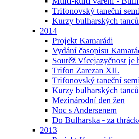
Multi-kulti vaření - Bul
Trifonovský taneční sem
Kurzy bulharských tanců
2014
Projekt Kamarádi
Vydání časopisu Kamará
Soutěž Vícejazyčnost je 
Trifon Zarezan XII.
Trifonovský taneční sem
Kurzy bulharských tanců
Mezinárodní den žen
Noc s Andersenem
Do Bulharska - za thráck
2013