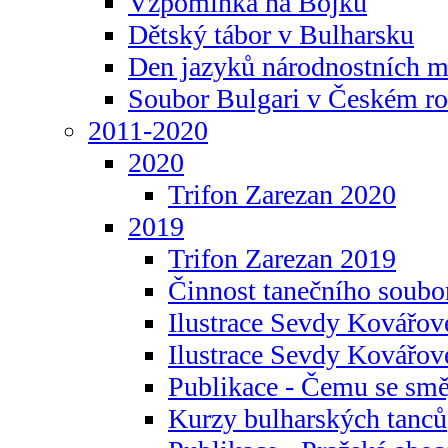
Vzpomínka na Bojku
Dětský tábor v Bulharsku
Den jazyků národnostních m
Soubor Bulgari v Českém ro
2011-2020
2020
Trifon Zarezan 2020
2019
Trifon Zarezan 2019
Činnost tanečního soubo
Ilustrace Sevdy Kovářo
Ilustrace Sevdy Kovářov
Publikace - Čemu se smě
Kurzy bulharských tanců