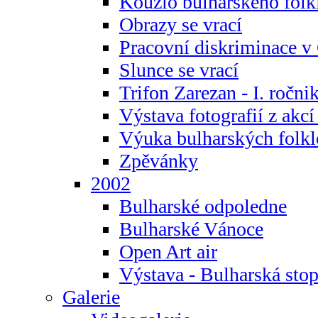
Kouzlo bulharského folk
Obrazy se vrací
Pracovní diskriminace v
Slunce se vrací
Trifon Zarezan - I. ročni
Výstava fotografií z akc
Výuka bulharských folkl
Zpěvánky
2002
Bulharské odpoledne
Bulharské Vánoce
Open Art air
Výstava - Bulharská sto
Galerie