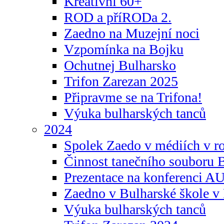
Kreativní 60+
ROD a příRODa 2.
Zaedno na Muzejní noci
Vzpomínka na Bojku
Ochutnej Bulharsko
Trifon Zarezan 2025
Připravme se na Trifona!
Výuka bulharských tanců
2024
Spolek Zaedo v médiích v r
Činnost tanečního souboru 
Prezentace na konferenci 
Zaedno v Bulharské škole v 
Výuka bulharských tanců