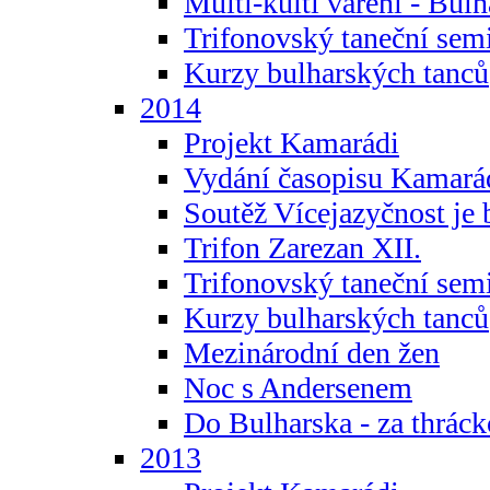
Multi-kulti vaření - Bul
Trifonovský taneční sem
Kurzy bulharských tanců
2014
Projekt Kamarádi
Vydání časopisu Kamará
Soutěž Vícejazyčnost je 
Trifon Zarezan XII.
Trifonovský taneční sem
Kurzy bulharských tanců
Mezinárodní den žen
Noc s Andersenem
Do Bulharska - za thráck
2013