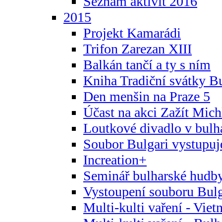
Seznam aktivit 2016
2015
Projekt Kamarádi
Trifon Zarezan XIII
Balkán tančí a ty s ním
Kniha Tradiční svátky B
Den menšin na Praze 5
Účast na akci Zažít Michl
Loutkové divadlo v bulha
Soubor Bulgari vystupuj
Increation+
Seminář bulharské hudby
Vystoupení souboru Bulga
Multi-kulti vaření - Vie