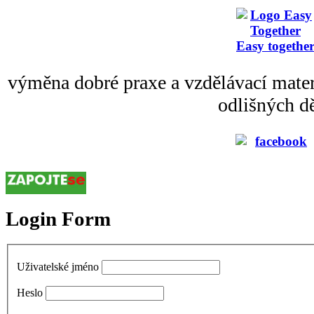
Easy togethe
výměna dobré praxe a vzdělávací mater
odlišných dě
Login Form
Uživatelské jméno
Heslo