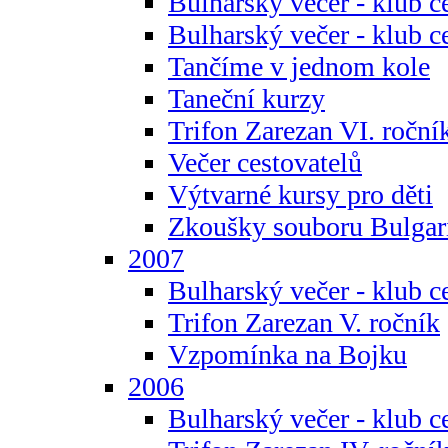
Bulharský večer - klub c
Bulharský večer - klub c
Tančíme v jednom kole
Taneční kurzy
Trifon Zarezan VI. roční
Večer cestovatelů
Výtvarné kursy pro děti
Zkoušky souboru Bulgar
2007
Bulharský večer - klub c
Trifon Zarezan V. ročník
Vzpomínka na Bojku
2006
Bulharský večer - klub c