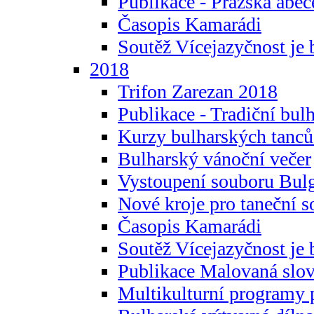
Publikace - Pražská abec
Časopis Kamarádi
Soutěž Vícejazyčnost je 
2018
Trifon Zarezan 2018
Publikace - Tradiční bul
Kurzy bulharských tanc
Bulharský vánoční večer
Vystoupení souboru Bulg
Nové kroje pro taneční s
Časopis Kamarádi
Soutěž Vícejazyčnost je 
Publikace Malovaná slov
Multikulturní programy 