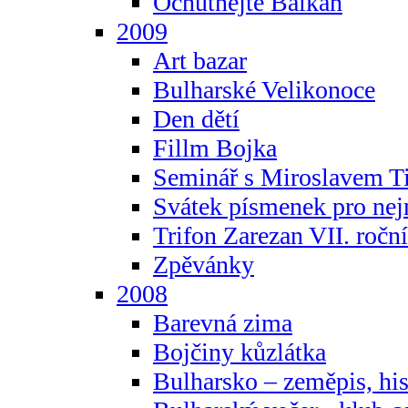
Ochutnejte Balkán
2009
Art bazar
Bulharské Velikonoce
Den dětí
Fillm Bojka
Seminář s Miroslavem T
Svátek písmenek pro ne
Trifon Zarezan VII. ročn
Zpěvánky
2008
Barevná zima
Bojčiny kůzlátka
Bulharsko – zeměpis, hist