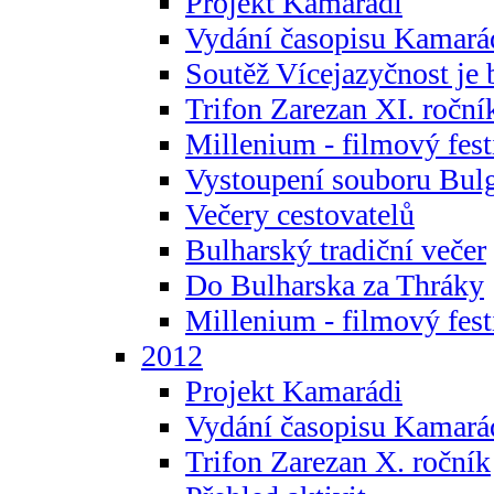
Projekt Kamarádi
Vydání časopisu Kamará
Soutěž Vícejazyčnost je 
Trifon Zarezan XI. roční
Millenium - filmový fest
Vystoupení souboru Bulg
Večery cestovatelů
Bulharský tradiční večer
Do Bulharska za Thráky
Millenium - filmový fest
2012
Projekt Kamarádi
Vydání časopisu Kamará
Trifon Zarezan X. ročník