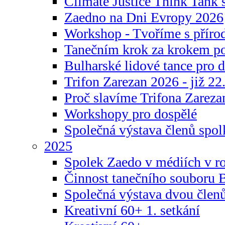
Climate Justice Think Tank s
Zaedno na Dni Evropy 2026
Workshop - Tvoříme s příro
Tanečním krok za krokem p
Bulharské lidové tance pro d
Trifon Zarezan 2026 - již 22.
Proč slavíme Trifona Zareza
Workshopy pro dospělé
Společná výstava členů spo
2025
Spolek Zaedo v médiích v r
Činnost tanečního souboru 
Společná výstava dvou člen
Kreativní 60+ 1. setkání