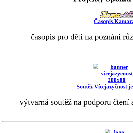
Časopis Kamar
časopis pro děti na poznání rů
Soutěž Vícejazyčnost je
výtvarná soutěž na podporu čtení 