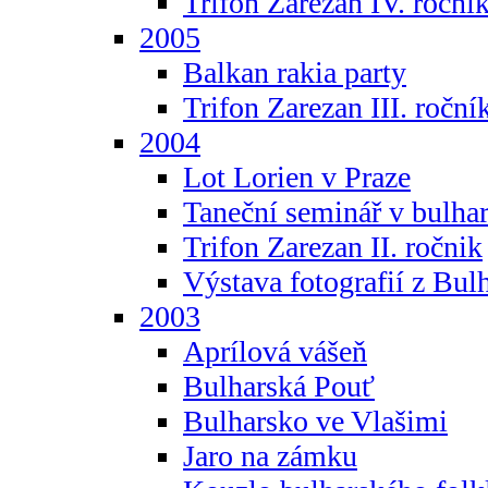
Trifon Zarezan IV. roční
2005
Balkan rakia party
Trifon Zarezan III. roční
2004
Lot Lorien v Praze
Taneční seminář v bulhar
Trifon Zarezan II. ročnik
Výstava fotografií z Bul
2003
Aprílová vášeň
Bulharská Pouť
Bulharsko ve Vlašimi
Jaro na zámku