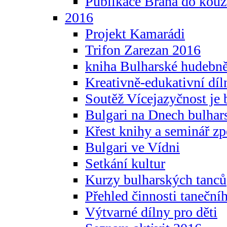
Publikace Brána do kouz
2016
Projekt Kamarádi
Trifon Zarezan 2016
kniha Bulharské hudebněf
Kreativně-edukativní díln
Soutěž Vícejazyčnost je 
Bulgari na Dnech bulhar
Křest knihy a seminář z
Bulgari ve Vídni
Setkání kultur
Kurzy bulharských tanců
Přehled činnosti taneční
Výtvarné dílny pro děti