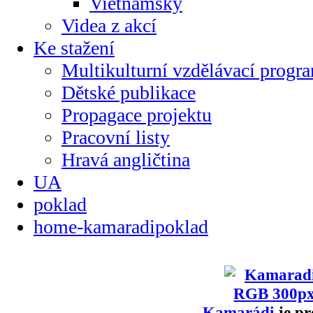
Vietnamsky
Videa z akcí
Ke stažení
Multikulturní vzdělávací progr
Dětské publikace
Propagace projektu
Pracovní listy
Hravá angličtina
UA
poklad
home-kamaradipoklad
Kamarádi
je pr