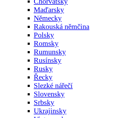
Chorvatsky
Maďarsky
Německy
Rakouská němčina
Polsky
Romsky
Rumunsky
Rusínsky
Rusky
Řecky
Slezké nářečí
Slovensky
Srbsky
Ukrajinsky