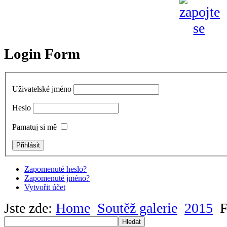
Login Form
Uživatelské jméno
Heslo
Pamatuj si mě
Zapomenuté heslo?
Zapomenuté jméno?
Vytvořit účet
Jste zde:
Home
Soutěž galerie
2015
F
Hledat