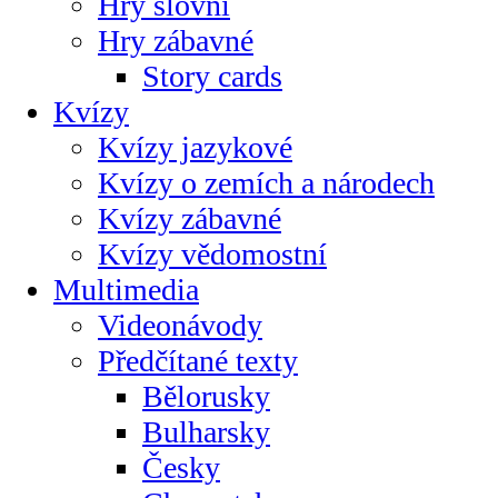
Hry slovní
Hry zábavné
Story cards
Kvízy
Kvízy jazykové
Kvízy o zemích a národech
Kvízy zábavné
Kvízy vědomostní
Multimedia
Videonávody
Předčítané texty
Bělorusky
Bulharsky
Česky