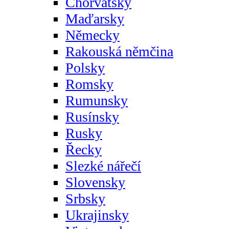
Chorvatsky
Maďarsky
Německy
Rakouská němčina
Polsky
Romsky
Rumunsky
Rusínsky
Rusky
Řecky
Slezké nářečí
Slovensky
Srbsky
Ukrajinsky