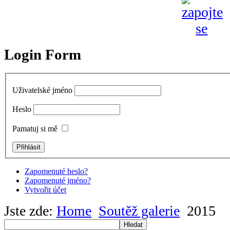
Login Form
Uživatelské jméno
Heslo
Pamatuj si mě
Zapomenuté heslo?
Zapomenuté jméno?
Vytvořit účet
Jste zde:
Home
Soutěž galerie
2015
Hledat