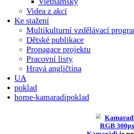
Vietnamsky
Videa z akcí
Ke stažení
Multikulturní vzdělávací progr
Dětské publikace
Propagace projektu
Pracovní listy
Hravá angličtina
UA
poklad
home-kamaradipoklad
Kamarádi
je pr