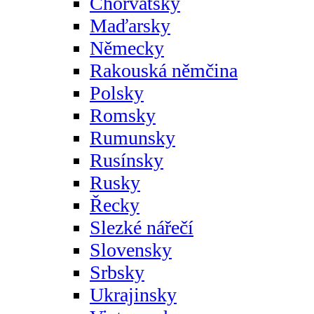
Chorvatsky
Maďarsky
Německy
Rakouská němčina
Polsky
Romsky
Rumunsky
Rusínsky
Rusky
Řecky
Slezké nářečí
Slovensky
Srbsky
Ukrajinsky