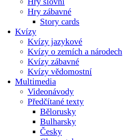
Hry slovní
Hry zábavné
Story cards
Kvízy
Kvízy jazykové
Kvízy o zemích a národech
Kvízy zábavné
Kvízy vědomostní
Multimedia
Videonávody
Předčítané texty
Bělorusky
Bulharsky
Česky