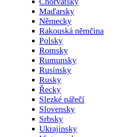
Chorvatsky
Maďarsky
Německy
Rakouská němčina
Polsky
Romsky
Rumunsky
Rusínsky
Rusky
Řecky
Slezké nářečí
Slovensky
Srbsky
Ukrajinsky