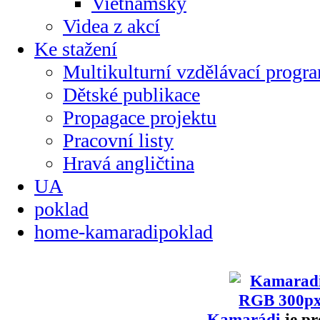
Vietnamsky
Videa z akcí
Ke stažení
Multikulturní vzdělávací progr
Dětské publikace
Propagace projektu
Pracovní listy
Hravá angličtina
UA
poklad
home-kamaradipoklad
Kamarádi
je pr