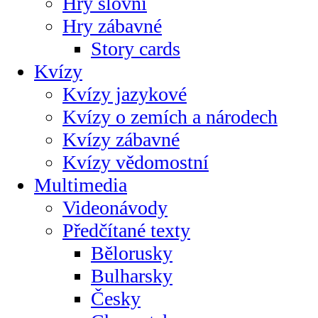
Hry slovní
Hry zábavné
Story cards
Kvízy
Kvízy jazykové
Kvízy o zemích a národech
Kvízy zábavné
Kvízy vědomostní
Multimedia
Videonávody
Předčítané texty
Bělorusky
Bulharsky
Česky