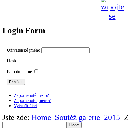
Login Form
Uživatelské jméno
Heslo
Pamatuj si mě
Zapomenuté heslo?
Zapomenuté jméno?
Vytvořit účet
Jste zde:
Home
Soutěž galerie
2015
Z
Hledat