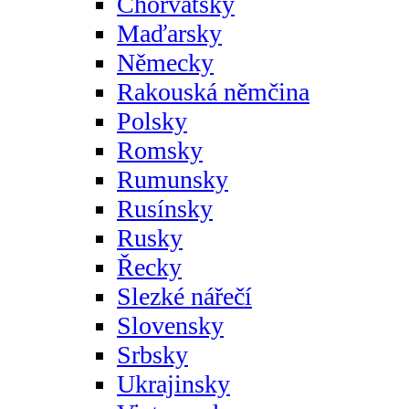
Chorvatsky
Maďarsky
Německy
Rakouská němčina
Polsky
Romsky
Rumunsky
Rusínsky
Rusky
Řecky
Slezké nářečí
Slovensky
Srbsky
Ukrajinsky