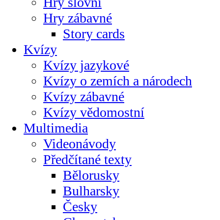
Hry slovní
Hry zábavné
Story cards
Kvízy
Kvízy jazykové
Kvízy o zemích a národech
Kvízy zábavné
Kvízy vědomostní
Multimedia
Videonávody
Předčítané texty
Bělorusky
Bulharsky
Česky