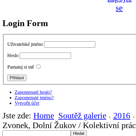
Login Form
Uživatelské jméno
Heslo
Pamatuj si mě
Zapomenuté heslo?
Zapomenuté jméno?
Vytvořit účet
Jste zde:
Home
Soutěž galerie
2016
Zvonek, Dolní Žukov / Kolektivní práce
Hledat