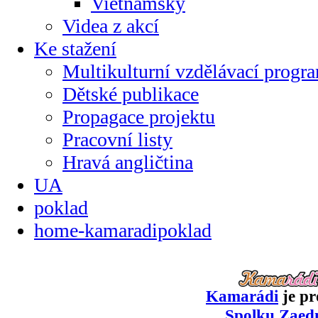
Vietnamsky
Videa z akcí
Ke stažení
Multikulturní vzdělávací progr
Dětské publikace
Propagace projektu
Pracovní listy
Hravá angličtina
UA
poklad
home-kamaradipoklad
Kamarádi
je pr
Spolku Zaed