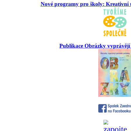
Nové programy pro školy: Kreativní 
Publikace Obrázky vyprávějí