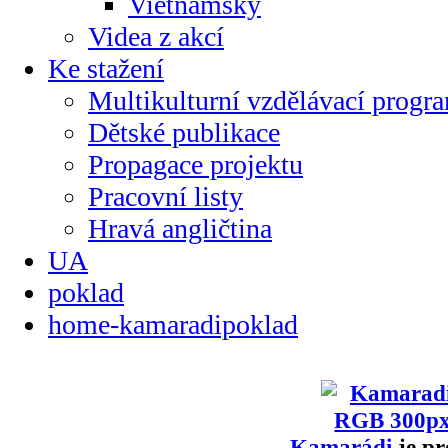
Vietnamsky
Videa z akcí
Ke stažení
Multikulturní vzdělávací progr
Dětské publikace
Propagace projektu
Pracovní listy
Hravá angličtina
UA
poklad
home-kamaradipoklad
Kamarádi
je pr