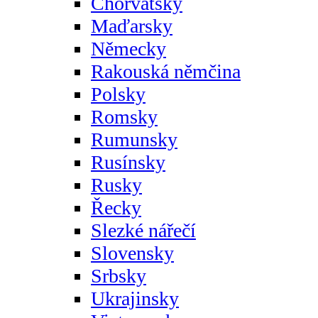
Chorvatsky
Maďarsky
Německy
Rakouská němčina
Polsky
Romsky
Rumunsky
Rusínsky
Rusky
Řecky
Slezké nářečí
Slovensky
Srbsky
Ukrajinsky