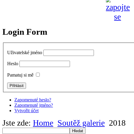
Login Form
Uživatelské jméno
Heslo
Pamatuj si mě
Zapomenuté heslo?
Zapomenuté jméno?
Vytvořit účet
Jste zde:
Home
Soutěž galerie
2018
Hledat