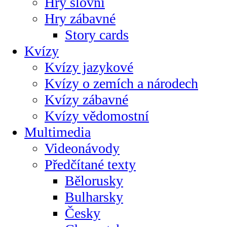
Hry slovní
Hry zábavné
Story cards
Kvízy
Kvízy jazykové
Kvízy o zemích a národech
Kvízy zábavné
Kvízy vědomostní
Multimedia
Videonávody
Předčítané texty
Bělorusky
Bulharsky
Česky