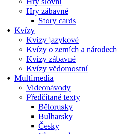
Hry slovní
Hry zábavné
Story cards
Kvízy
Kvízy jazykové
Kvízy o zemích a národech
Kvízy zábavné
Kvízy vědomostní
Multimedia
Videonávody
Předčítané texty
Bělorusky
Bulharsky
Česky