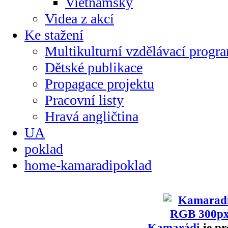
Vietnamsky
Videa z akcí
Ke stažení
Multikulturní vzdělávací progr
Dětské publikace
Propagace projektu
Pracovní listy
Hravá angličtina
UA
poklad
home-kamaradipoklad
Kamarádi
je pr