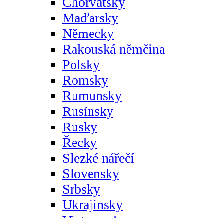
Chorvatsky
Maďarsky
Německy
Rakouská němčina
Polsky
Romsky
Rumunsky
Rusínsky
Rusky
Řecky
Slezké nářečí
Slovensky
Srbsky
Ukrajinsky