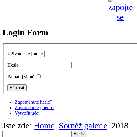
Login Form
Uživatelské jméno
Heslo
Pamatuj si mě
Zapomenuté heslo?
Zapomenuté jméno?
Vytvořit účet
Jste zde:
Home
Soutěž galerie
2018
Hledat