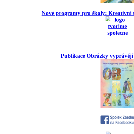
Nové programy pro školy: Kreativní 
Publikace Obrázky vyprávějí