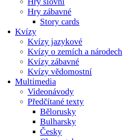
Hry slovní
Hry zábavné
Story cards
Kvízy
Kvízy jazykové
Kvízy o zemích a národech
Kvízy zábavné
Kvízy vědomostní
Multimedia
Videonávody
Předčítané texty
Bělorusky
Bulharsky
Česky