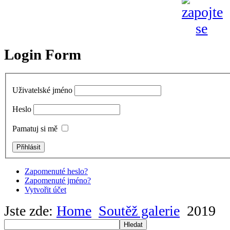
Login Form
Uživatelské jméno
Heslo
Pamatuj si mě
Zapomenuté heslo?
Zapomenuté jméno?
Vytvořit účet
Jste zde:
Home
Soutěž galerie
2019
Hledat