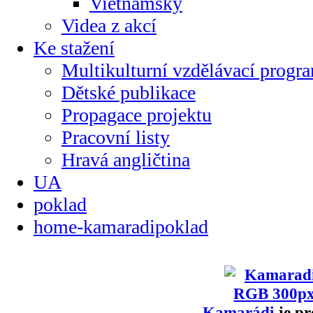
Vietnamsky
Videa z akcí
Ke stažení
Multikulturní vzdělávací progr
Dětské publikace
Propagace projektu
Pracovní listy
Hravá angličtina
UA
poklad
home-kamaradipoklad
Kamarádi
je pr