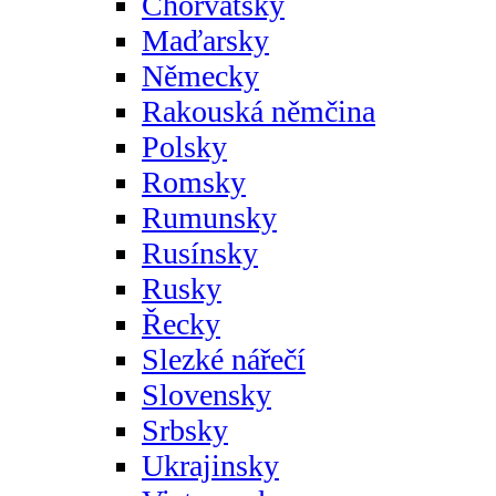
Chorvatsky
Maďarsky
Německy
Rakouská němčina
Polsky
Romsky
Rumunsky
Rusínsky
Rusky
Řecky
Slezké nářečí
Slovensky
Srbsky
Ukrajinsky