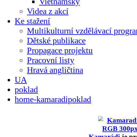
Vietnamsky
Videa z akcí
Ke stažení
Multikulturní vzdělávací progr
Dětské publikace
Propagace projektu
Pracovní listy
Hravá angličtina
UA
poklad
home-kamaradipoklad
Kamarádi
je pr