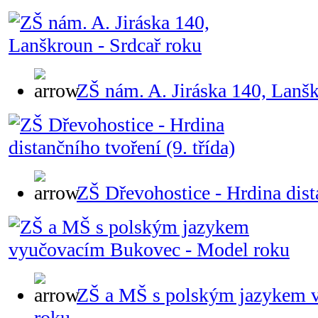
ZŠ nám. A. Jiráska 140, Lanšk
ZŠ Dřevohostice - Hrdina dista
ZŠ a MŠ s polským jazykem 
roku