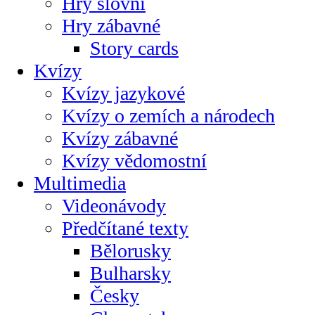
Hry slovní
Hry zábavné
Story cards
Kvízy
Kvízy jazykové
Kvízy o zemích a národech
Kvízy zábavné
Kvízy vědomostní
Multimedia
Videonávody
Předčítané texty
Bělorusky
Bulharsky
Česky