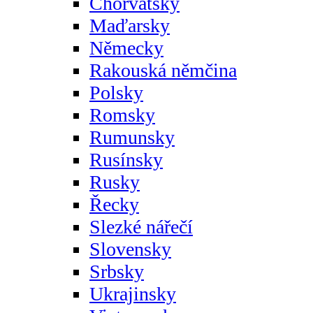
Chorvatsky
Maďarsky
Německy
Rakouská němčina
Polsky
Romsky
Rumunsky
Rusínsky
Rusky
Řecky
Slezké nářečí
Slovensky
Srbsky
Ukrajinsky