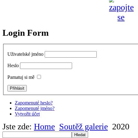
Login Form
Uživatelské jméno
Heslo
Pamatuj si mě
Zapomenuté heslo?
Zapomenuté jméno?
Vytvořit účet
Jste zde:
Home
Soutěž galerie
2020
Hledat