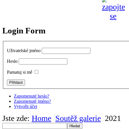
Login Form
Uživatelské jméno
Heslo
Pamatuj si mě
Zapomenuté heslo?
Zapomenuté jméno?
Vytvořit účet
Jste zde:
Home
Soutěž galerie
2021
Hledat