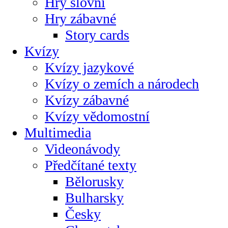
Hry slovní
Hry zábavné
Story cards
Kvízy
Kvízy jazykové
Kvízy o zemích a národech
Kvízy zábavné
Kvízy vědomostní
Multimedia
Videonávody
Předčítané texty
Bělorusky
Bulharsky
Česky