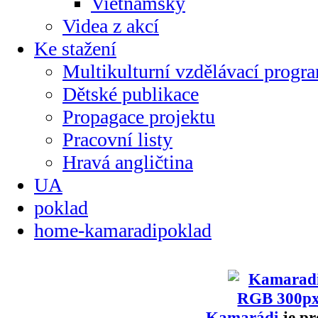
Vietnamsky
Videa z akcí
Ke stažení
Multikulturní vzdělávací progr
Dětské publikace
Propagace projektu
Pracovní listy
Hravá angličtina
UA
poklad
home-kamaradipoklad
Kamarádi
je pr