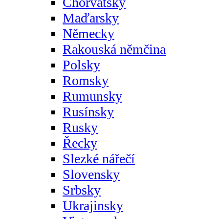
Chorvatsky
Maďarsky
Německy
Rakouská němčina
Polsky
Romsky
Rumunsky
Rusínsky
Rusky
Řecky
Slezké nářečí
Slovensky
Srbsky
Ukrajinsky