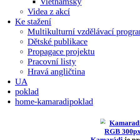
Vietnamsky
Videa z akcí
Ke stažení
Multikulturní vzdělávací progr
Dětské publikace
Propagace projektu
Pracovní listy
Hravá angličtina
UA
poklad
home-kamaradipoklad
Kamarádi
je pr