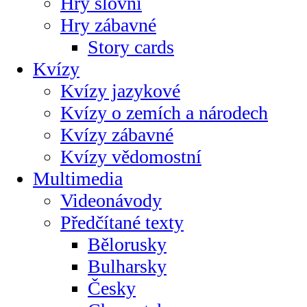
Hry slovní
Hry zábavné
Story cards
Kvízy
Kvízy jazykové
Kvízy o zemích a národech
Kvízy zábavné
Kvízy vědomostní
Multimedia
Videonávody
Předčítané texty
Bělorusky
Bulharsky
Česky