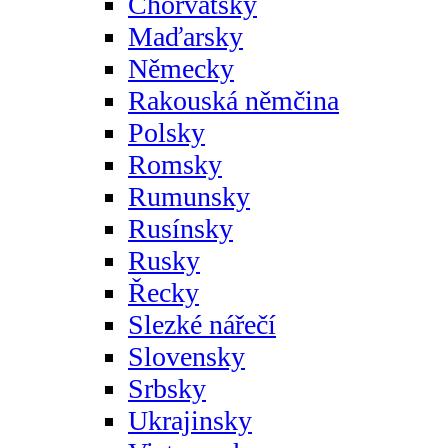
Chorvatsky
Maďarsky
Německy
Rakouská němčina
Polsky
Romsky
Rumunsky
Rusínsky
Rusky
Řecky
Slezké nářečí
Slovensky
Srbsky
Ukrajinsky