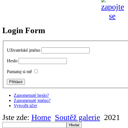
Login Form
Uživatelské jméno
Heslo
Pamatuj si mě
Zapomenuté heslo?
Zapomenuté jméno?
Vytvořit účet
Jste zde:
Home
Soutěž galerie
2021
Hledat