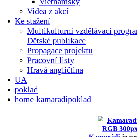
Vietnamsky
Videa z akcí
Ke stažení
Multikulturní vzdělávací progr
Dětské publikace
Propagace projektu
Pracovní listy
Hravá angličtina
UA
poklad
home-kamaradipoklad
Kamarádi
je pr