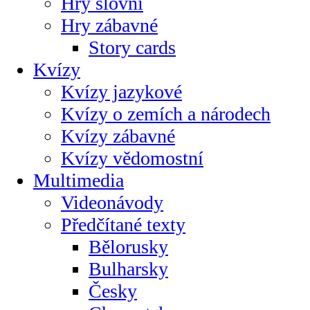
Hry slovní
Hry zábavné
Story cards
Kvízy
Kvízy jazykové
Kvízy o zemích a národech
Kvízy zábavné
Kvízy vědomostní
Multimedia
Videonávody
Předčítané texty
Bělorusky
Bulharsky
Česky