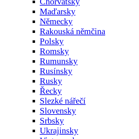
Chorvatsky
Maďarsky
Německy
Rakouská němčina
Polsky
Romsky
Rumunsky
Rusínsky
Rusky
Řecky
Slezké nářečí
Slovensky
Srbsky
Ukrajinsky