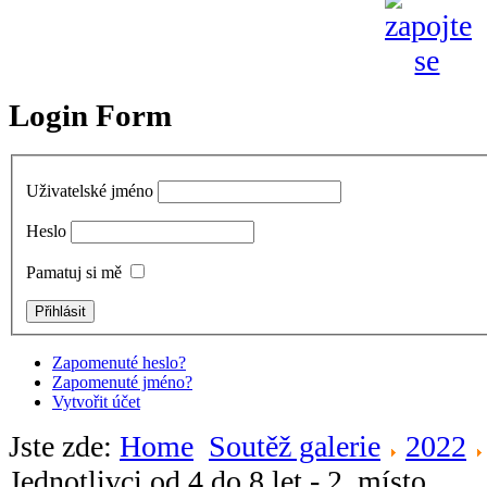
Login Form
Uživatelské jméno
Heslo
Pamatuj si mě
Zapomenuté heslo?
Zapomenuté jméno?
Vytvořit účet
Jste zde:
Home
Soutěž galerie
2022
Jednotlivci od 4 do 8 let - 2. místo