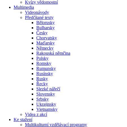
Kvízy vědomostní
Multimedia
Videonávody
Předčítané texty
Bělorusky
Bulharsky
Česky
Chorvatsky
Maďarsky
Německy
Rakouská němčina
Polsky
Romsky
Rumunsky
Rusínsky
Rusky
Řecky
Slezké nářečí
Slovensky
Srbsky
Ukrajinsky
Vietnamsky
Videa z akcí
Ke stažení
Multikulturní vzdělávací programy