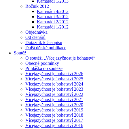
Kamarádi 1/2013
Ročník 2012
Kamarádi 4/2012
Kamarádi 3/2012
Kamarádi 2/2012
Kamarádi 1/2012
Objednávka
Od čtenářů
Dotazník k časopisu
Další dětské publikace
Soutěž
O soutěži „Vícejazyčnost je bohatství“
Obecné podmínky
Přihláška do soutěže
Vícejazyčnost je bohatství 2026
Vícejazyčnost je bohatství 2025
Vícejazyčnost je bohatství 2024
Vícejazyčnost je bohatství 2023
Vícejazyčnost je bohatství 2022
Vícejazyčnost je bohatství 2021
Vícejazyčnost je bohatství 2020
Vícejazyčnost je bohatství 2019
Vícejazyčnost je bohatství 2018
Vícejazyčnost je bohatství 2017
Vícejazyčnost je bohatství 2016