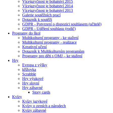
Vícejazyčnost je bohatství 2015
Vícejazyčnost je bohatství 2014
Vícejazyčnost je bohatství 2013
Galerie soutěžních prací
Dotazník k soutěži
GDPR - Potvrzení o dispozici souhlasem (učitelé)
GDPR - Udělení souhlasu (rodič)
Programy do škol
Multikulturní programy - ke stažení
Multikulturní programy - realizace
Kreativní učení
Dotazník k Multikulturním programům
Programy pro děti s OMJ – ke stažení
Hry
Evropa z výšky
křížovka
Scrabble
Hry výukové
Hry slovní
Hry zábavné
Story cards
Kvízy
Kvízy jazykové
Kvízy o zemích a národech
Kvízy zábavné