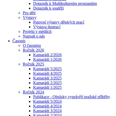
Dotazník k Multikulturním programům
Dotazník k soutěži
Pro děti
Výstavy
Putovní výstavy dětských prací
Výstava ilustrací
Projekt v médiích
Napsali o nás
Časopis
O časopisu
Ročník 2026
Kamarádi 2/2026
Kamarádi 1/2026
Ročník 2025
Kamarádi 5/2025
Kamarádi 4/2025
Kamarádi 3/2025
Kamarádi 2/2025
Kamarádi 1/2025
Ročník 2024
Publikace - Obrázky vyprávějí pražské příběhy
Kamarádi 5/2024
Kamarádi 4/2024
Kamarádi 3/2024
Kamarádi 2/2024