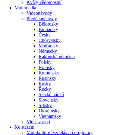
Kvízy vědomostní
Multimedia
Videonávody
Předčítané texty
Bělorusky
Bulharsky
Česky
Chorvatsky
Maďarsky
Německy
Rakouská němčina
Polsky
Romsky
Rumunsky
Rusínsky
Rusky
Řecky
Slezké nářečí
Slovensky
Srbsky
Ukrajinsky
Vietnamsky
Videa z akcí
Ke stažení
Multikulturní vzdělávací programy