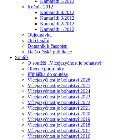
Kamarádi 1/2013
Ročník 2012
Kamarádi 4/2012
Kamarádi 3/2012
Kamarádi 2/2012
Kamarádi 1/2012
Objednávka
Od čtenářů
Dotazník k časopisu
Další dětské publikace
Soutěž
O soutěži „Vícejazyčnost je bohatství“
Obecné podmínky
Přihláška do soutěže
Vícejazyčnost je bohatství 2026
Vícejazyčnost je bohatství 2025
Vícejazyčnost je bohatství 2024
Vícejazyčnost je bohatství 2023
Vícejazyčnost je bohatství 2022
Vícejazyčnost je bohatství 2021
Vícejazyčnost je bohatství 2020
Vícejazyčnost je bohatství 2019
Vícejazyčnost je bohatství 2018
Vícejazyčnost je bohatství 2017
Vícejazyčnost je bohatství 2016