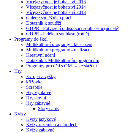
Vícejazyčnost je bohatství 2015
Vícejazyčnost je bohatství 2014
Vícejazyčnost je bohatství 2013
Galerie soutěžních prací
Dotazník k soutěži
GDPR - Potvrzení o dispozici souhlasem (učitelé)
GDPR - Udělení souhlasu (rodič)
Programy do škol
Multikulturní programy - ke stažení
Multikulturní programy - realizace
Kreativní učení
Dotazník k Multikulturním programům
Programy pro děti s OMJ – ke stažení
Hry
Evropa z výšky
křížovka
Scrabble
Hry výukové
Hry slovní
Hry zábavné
Story cards
Kvízy
Kvízy jazykové
Kvízy o zemích a národech
Kvízy zábavné