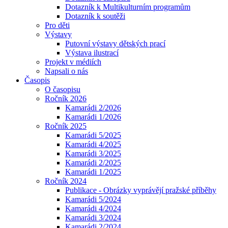
Dotazník k Multikulturním programům
Dotazník k soutěži
Pro děti
Výstavy
Putovní výstavy dětských prací
Výstava ilustrací
Projekt v médiích
Napsali o nás
Časopis
O časopisu
Ročník 2026
Kamarádi 2/2026
Kamarádi 1/2026
Ročník 2025
Kamarádi 5/2025
Kamarádi 4/2025
Kamarádi 3/2025
Kamarádi 2/2025
Kamarádi 1/2025
Ročník 2024
Publikace - Obrázky vyprávějí pražské příběhy
Kamarádi 5/2024
Kamarádi 4/2024
Kamarádi 3/2024
Kamarádi 2/2024