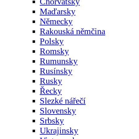
Chorvatsky
Maďarsky
Německy
Rakouská němčina
Polsky
Romsky
Rumunsky
Rusínsky
Rusky
Řecky
Slezké nářečí
Slovensky
Srbsky
Ukrajinsky