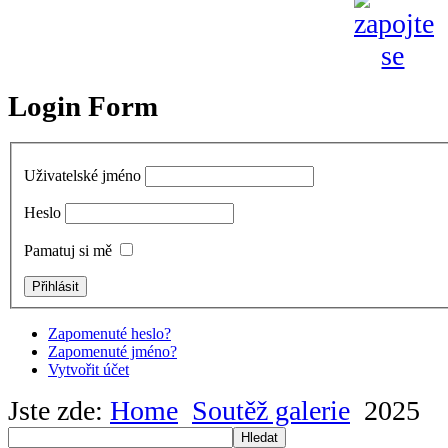
Login Form
Uživatelské jméno
Heslo
Pamatuj si mě
Zapomenuté heslo?
Zapomenuté jméno?
Vytvořit účet
Jste zde:
Home
Soutěž galerie
2025
Hledat