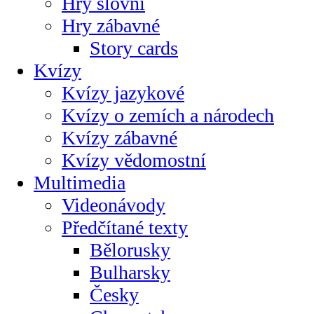
Hry slovní
Hry zábavné
Story cards
Kvízy
Kvízy jazykové
Kvízy o zemích a národech
Kvízy zábavné
Kvízy vědomostní
Multimedia
Videonávody
Předčítané texty
Bělorusky
Bulharsky
Česky