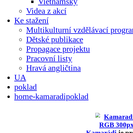
Vietnamsky
Videa z akcí
Ke stažení
Multikulturní vzdělávací progr
Dětské publikace
Propagace projektu
Pracovní listy
Hravá angličtina
UA
poklad
home-kamaradipoklad
Kamarádi
je pr