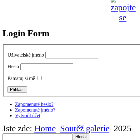
Login Form
Uživatelské jméno
Heslo
Pamatuj si mě
Zapomenuté heslo?
Zapomenuté jméno?
Vytvořit účet
Jste zde:
Home
Soutěž galerie
2025
Hledat