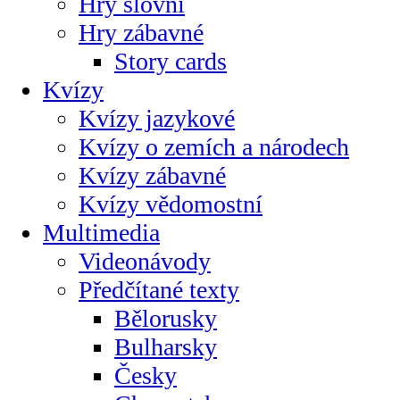
Hry slovní
Hry zábavné
Story cards
Kvízy
Kvízy jazykové
Kvízy o zemích a národech
Kvízy zábavné
Kvízy vědomostní
Multimedia
Videonávody
Předčítané texty
Bělorusky
Bulharsky
Česky