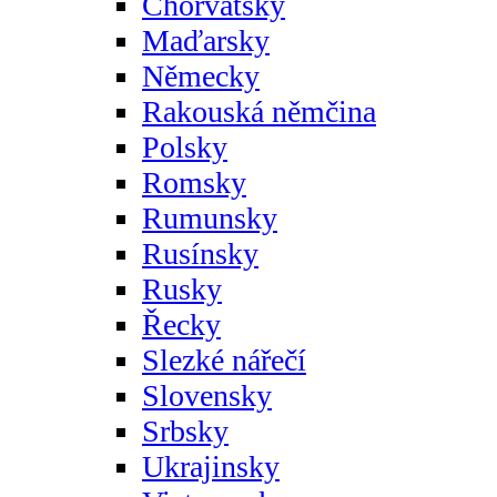
Chorvatsky
Maďarsky
Německy
Rakouská němčina
Polsky
Romsky
Rumunsky
Rusínsky
Rusky
Řecky
Slezké nářečí
Slovensky
Srbsky
Ukrajinsky