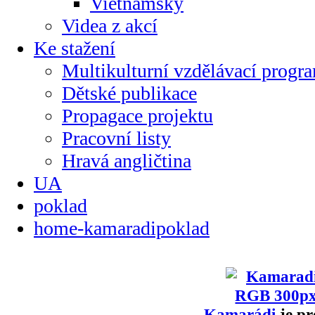
Vietnamsky
Videa z akcí
Ke stažení
Multikulturní vzdělávací progr
Dětské publikace
Propagace projektu
Pracovní listy
Hravá angličtina
UA
poklad
home-kamaradipoklad
Kamarádi
je pr