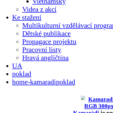
Vietnamsky
Videa z akcí
Ke stažení
Multikulturní vzdělávací progr
Dětské publikace
Propagace projektu
Pracovní listy
Hravá angličtina
UA
poklad
home-kamaradipoklad
Kamarádi
je pr