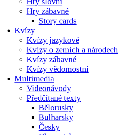
Hry slovní
Hry zábavné
Story cards
Kvízy
Kvízy jazykové
Kvízy o zemích a národech
Kvízy zábavné
Kvízy vědomostní
Multimedia
Videonávody
Předčítané texty
Bělorusky
Bulharsky
Česky