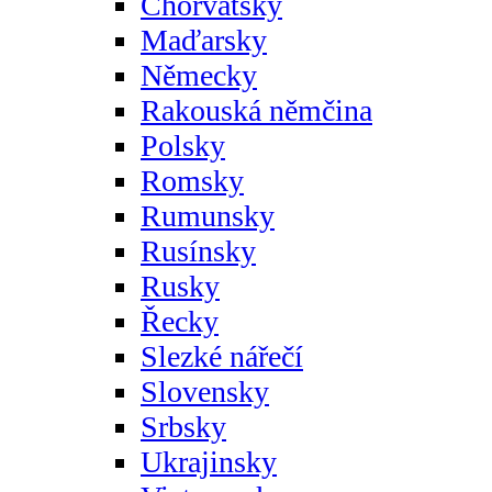
Chorvatsky
Maďarsky
Německy
Rakouská němčina
Polsky
Romsky
Rumunsky
Rusínsky
Rusky
Řecky
Slezké nářečí
Slovensky
Srbsky
Ukrajinsky