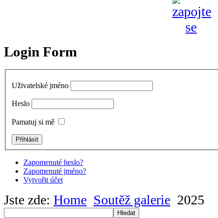
Login Form
Uživatelské jméno
Heslo
Pamatuj si mě
Zapomenuté heslo?
Zapomenuté jméno?
Vytvořit účet
Jste zde:
Home
Soutěž galerie
2025
Hledat