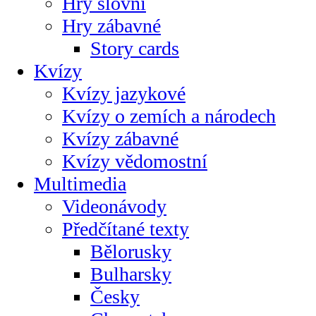
Hry slovní
Hry zábavné
Story cards
Kvízy
Kvízy jazykové
Kvízy o zemích a národech
Kvízy zábavné
Kvízy vědomostní
Multimedia
Videonávody
Předčítané texty
Bělorusky
Bulharsky
Česky