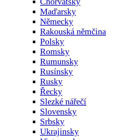
Chorvatsky
Maďarsky
Německy
Rakouská němčina
Polsky
Romsky
Rumunsky
Rusínsky
Rusky
Řecky
Slezké nářečí
Slovensky
Srbsky
Ukrajinsky