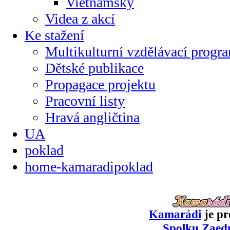
Vietnamsky
Videa z akcí
Ke stažení
Multikulturní vzdělávací progr
Dětské publikace
Propagace projektu
Pracovní listy
Hravá angličtina
UA
poklad
home-kamaradipoklad
Kamarádi
je pr
Spolku Zaed