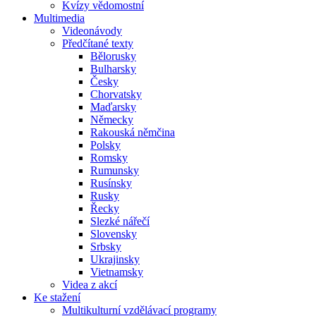
Kvízy vědomostní
Multimedia
Videonávody
Předčítané texty
Bělorusky
Bulharsky
Česky
Chorvatsky
Maďarsky
Německy
Rakouská němčina
Polsky
Romsky
Rumunsky
Rusínsky
Rusky
Řecky
Slezké nářečí
Slovensky
Srbsky
Ukrajinsky
Vietnamsky
Videa z akcí
Ke stažení
Multikulturní vzdělávací programy