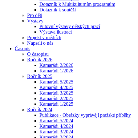
Dotazník k Multikulturním programům
Dotazník k soutěži
Pro děti
Výstavy
Putovní výstavy dětských prací
Výstava ilustrací
Projekt v médiích
Napsali o nás
Časopis
O časopisu
Ročník 2026
Kamarádi 2/2026
Kamarádi 1/2026
Ročník 2025
Kamarádi 5/2025
Kamarádi 4/2025
Kamarádi 3/2025
Kamarádi 2/2025
Kamarádi 1/2025
Ročník 2024
Publikace - Obrázky vyprávějí pražské příběhy
Kamarádi 5/2024
Kamarádi 4/2024
Kamarádi 3/2024
Kamarádi 2/2024