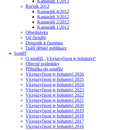
Kamarádi 1/2013
Ročník 2012
Kamarádi 4/2012
Kamarádi 3/2012
Kamarádi 2/2012
Kamarádi 1/2012
Objednávka
Od čtenářů
Dotazník k časopisu
Další dětské publikace
Soutěž
O soutěži „Vícejazyčnost je bohatství“
Obecné podmínky
Přihláška do soutěže
Vícejazyčnost je bohatství 2026
Vícejazyčnost je bohatství 2025
Vícejazyčnost je bohatství 2024
Vícejazyčnost je bohatství 2023
Vícejazyčnost je bohatství 2022
Vícejazyčnost je bohatství 2021
Vícejazyčnost je bohatství 2020
Vícejazyčnost je bohatství 2019
Vícejazyčnost je bohatství 2018
Vícejazyčnost je bohatství 2017
Vícejazyčnost je bohatství 2016