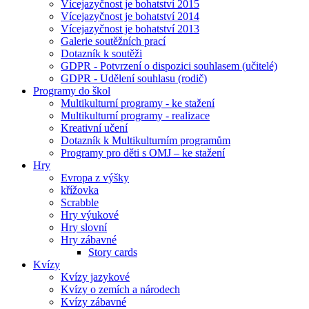
Vícejazyčnost je bohatství 2015
Vícejazyčnost je bohatství 2014
Vícejazyčnost je bohatství 2013
Galerie soutěžních prací
Dotazník k soutěži
GDPR - Potvrzení o dispozici souhlasem (učitelé)
GDPR - Udělení souhlasu (rodič)
Programy do škol
Multikulturní programy - ke stažení
Multikulturní programy - realizace
Kreativní učení
Dotazník k Multikulturním programům
Programy pro děti s OMJ – ke stažení
Hry
Evropa z výšky
křížovka
Scrabble
Hry výukové
Hry slovní
Hry zábavné
Story cards
Kvízy
Kvízy jazykové
Kvízy o zemích a národech
Kvízy zábavné