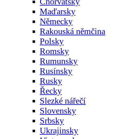
Chorvatsky
Maďarsky
Německy
Rakouská němčina
Polsky
Romsky
Rumunsky
Rusínsky
Rusky
Řecky
Slezké nářečí
Slovensky
Srbsky
Ukrajinsky