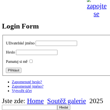
Login Form
Uživatelské jméno
Heslo
Pamatuj si mě
Zapomenuté heslo?
Zapomenuté jméno?
Vytvořit účet
Jste zde:
Home
Soutěž galerie
2025
Hledat