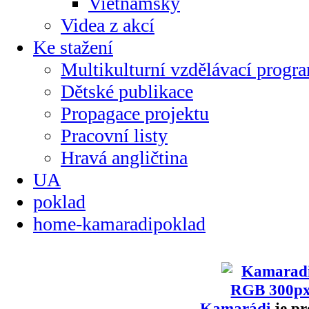
Vietnamsky
Videa z akcí
Ke stažení
Multikulturní vzdělávací progr
Dětské publikace
Propagace projektu
Pracovní listy
Hravá angličtina
UA
poklad
home-kamaradipoklad
Kamarádi
je pr