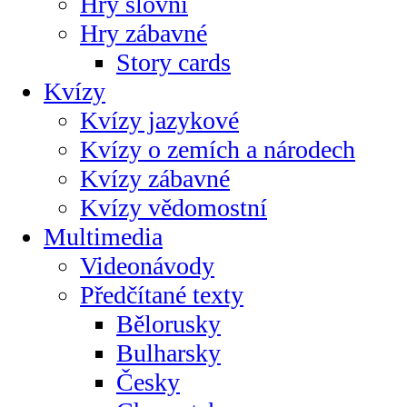
Hry slovní
Hry zábavné
Story cards
Kvízy
Kvízy jazykové
Kvízy o zemích a národech
Kvízy zábavné
Kvízy vědomostní
Multimedia
Videonávody
Předčítané texty
Bělorusky
Bulharsky
Česky