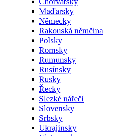
Chorvatsky
Maďarsky
Německy
Rakouská němčina
Polsky
Romsky
Rumunsky
Rusínsky
Rusky
Řecky
Slezké nářečí
Slovensky
Srbsky
Ukrajinsky