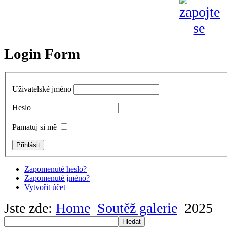
Login Form
Uživatelské jméno
Heslo
Pamatuj si mě
Zapomenuté heslo?
Zapomenuté jméno?
Vytvořit účet
Jste zde:
Home
Soutěž galerie
2025
Hledat