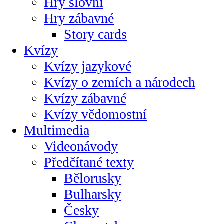
Hry slovní
Hry zábavné
Story cards
Kvízy
Kvízy jazykové
Kvízy o zemích a národech
Kvízy zábavné
Kvízy vědomostní
Multimedia
Videonávody
Předčítané texty
Bělorusky
Bulharsky
Česky