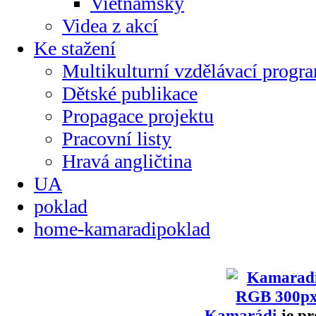
Vietnamsky
Videa z akcí
Ke stažení
Multikulturní vzdělávací progr
Dětské publikace
Propagace projektu
Pracovní listy
Hravá angličtina
UA
poklad
home-kamaradipoklad
Kamarádi
je pr