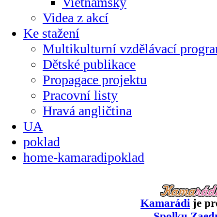
Vietnamsky
Videa z akcí
Ke stažení
Multikulturní vzdělávací progr
Dětské publikace
Propagace projektu
Pracovní listy
Hravá angličtina
UA
poklad
home-kamaradipoklad
Kamarádi
je pr
Spolku Zaed