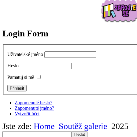
Login Form
Uživatelské jméno
Heslo
Pamatuj si mě
Zapomenuté heslo?
Zapomenuté jméno?
Vytvořit účet
Jste zde:
Home
Soutěž galerie
2025
Hledat