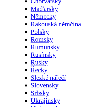
Chorvatsky
Maďarsky
Německy
Rakouská němčina
Polsky
Romsky
Rumunsky
Rusínsky
Rusky
Řecky
Slezké nářečí
Slovensky
Srbsky
Ukrajinsky