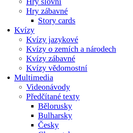
Hry slovní
Hry zábavné
Story cards
Kvízy
Kvízy jazykové
Kvízy o zemích a národech
Kvízy zábavné
Kvízy vědomostní
Multimedia
Videonávody
Předčítané texty
Bělorusky
Bulharsky
Česky