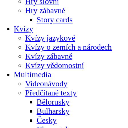
Hry slovní
Hry zábavné
Story cards
Kvízy
Kvízy jazykové
Kvízy o zemích a národech
Kvízy zábavné
Kvízy vědomostní
Multimedia
Videonávody
Předčítané texty
Bělorusky
Bulharsky
Česky