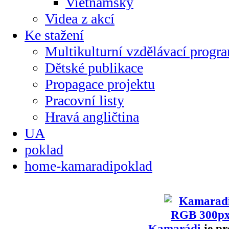
Vietnamsky
Videa z akcí
Ke stažení
Multikulturní vzdělávací progr
Dětské publikace
Propagace projektu
Pracovní listy
Hravá angličtina
UA
poklad
home-kamaradipoklad
Kamarádi
je pr