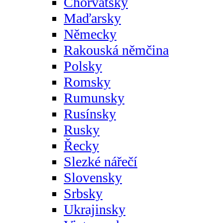
Chorvatsky
Maďarsky
Německy
Rakouská němčina
Polsky
Romsky
Rumunsky
Rusínsky
Rusky
Řecky
Slezké nářečí
Slovensky
Srbsky
Ukrajinsky