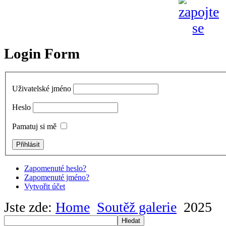
Login Form
Uživatelské jméno
Heslo
Pamatuj si mě
Zapomenuté heslo?
Zapomenuté jméno?
Vytvořit účet
Jste zde:
Home
Soutěž galerie
2025
Hledat