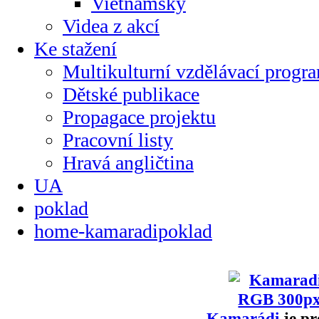
Vietnamsky
Videa z akcí
Ke stažení
Multikulturní vzdělávací progr
Dětské publikace
Propagace projektu
Pracovní listy
Hravá angličtina
UA
poklad
home-kamaradipoklad
Kamarádi
je pr