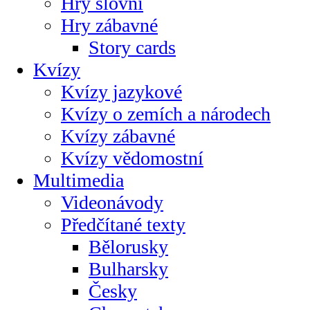
Hry slovní
Hry zábavné
Story cards
Kvízy
Kvízy jazykové
Kvízy o zemích a národech
Kvízy zábavné
Kvízy vědomostní
Multimedia
Videonávody
Předčítané texty
Bělorusky
Bulharsky
Česky