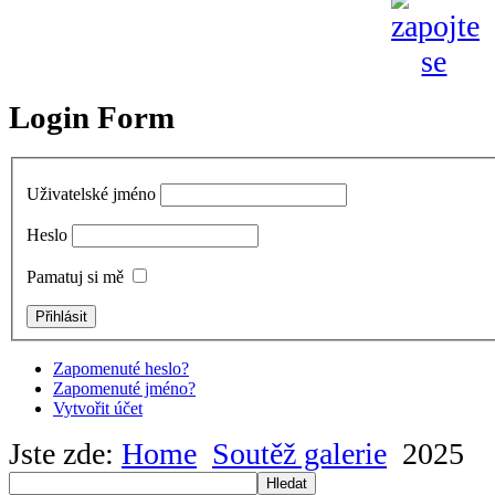
Login Form
Uživatelské jméno
Heslo
Pamatuj si mě
Zapomenuté heslo?
Zapomenuté jméno?
Vytvořit účet
Jste zde:
Home
Soutěž galerie
2025
Hledat