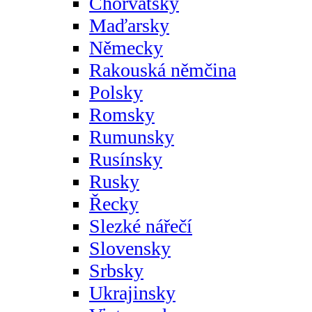
Chorvatsky
Maďarsky
Německy
Rakouská němčina
Polsky
Romsky
Rumunsky
Rusínsky
Rusky
Řecky
Slezké nářečí
Slovensky
Srbsky
Ukrajinsky