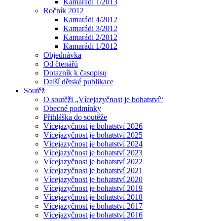
Kamarádi 1/2013
Ročník 2012
Kamarádi 4/2012
Kamarádi 3/2012
Kamarádi 2/2012
Kamarádi 1/2012
Objednávka
Od čtenářů
Dotazník k časopisu
Další dětské publikace
Soutěž
O soutěži „Vícejazyčnost je bohatství“
Obecné podmínky
Přihláška do soutěže
Vícejazyčnost je bohatství 2026
Vícejazyčnost je bohatství 2025
Vícejazyčnost je bohatství 2024
Vícejazyčnost je bohatství 2023
Vícejazyčnost je bohatství 2022
Vícejazyčnost je bohatství 2021
Vícejazyčnost je bohatství 2020
Vícejazyčnost je bohatství 2019
Vícejazyčnost je bohatství 2018
Vícejazyčnost je bohatství 2017
Vícejazyčnost je bohatství 2016