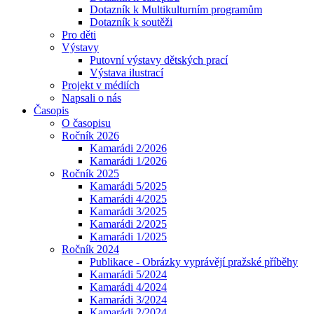
Dotazník k Multikulturním programům
Dotazník k soutěži
Pro děti
Výstavy
Putovní výstavy dětských prací
Výstava ilustrací
Projekt v médiích
Napsali o nás
Časopis
O časopisu
Ročník 2026
Kamarádi 2/2026
Kamarádi 1/2026
Ročník 2025
Kamarádi 5/2025
Kamarádi 4/2025
Kamarádi 3/2025
Kamarádi 2/2025
Kamarádi 1/2025
Ročník 2024
Publikace - Obrázky vyprávějí pražské příběhy
Kamarádi 5/2024
Kamarádi 4/2024
Kamarádi 3/2024
Kamarádi 2/2024