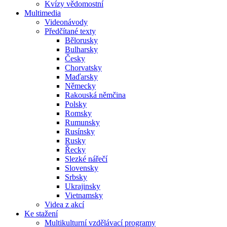
Kvízy vědomostní
Multimedia
Videonávody
Předčítané texty
Bělorusky
Bulharsky
Česky
Chorvatsky
Maďarsky
Německy
Rakouská němčina
Polsky
Romsky
Rumunsky
Rusínsky
Rusky
Řecky
Slezké nářečí
Slovensky
Srbsky
Ukrajinsky
Vietnamsky
Videa z akcí
Ke stažení
Multikulturní vzdělávací programy