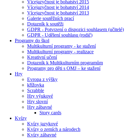
Vícejazyčnost je bohatství 2015
Vícejazyčnost je bohatství 2014
Vícejazyčnost je bohatství 2013
Galerie soutěžních prací
Dotazník k soutěži
GDPR - Potvrzení o dispozici souhlasem (učitelé)
GDPR - Udělení souhlasu (rodič)
Programy do škol
Multikulturní programy - ke stažení
Multikulturní programy - realizace
Kreativní učení
Dotazník k Multikulturním programům
Programy pro děti s OMJ – ke stažení
Hry
Evropa z výšky
křížovka
Scrabble
Hry výukové
Hry slovní
Hry zábavné
Story cards
Kvízy
Kvízy jazykové
Kvízy o zemích a národech
Kvízy zábavné