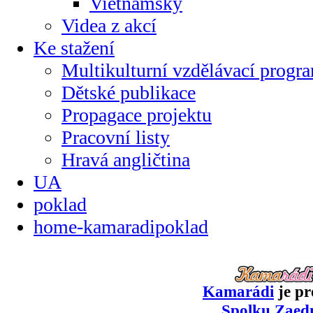
Vietnamsky
Videa z akcí
Ke stažení
Multikulturní vzdělávací progr
Dětské publikace
Propagace projektu
Pracovní listy
Hravá angličtina
UA
poklad
home-kamaradipoklad
Kamarádi
je pr
Spolku Zaed