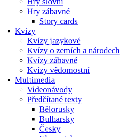
Hry slovní
Hry zábavné
Story cards
Kvízy
Kvízy jazykové
Kvízy o zemích a národech
Kvízy zábavné
Kvízy vědomostní
Multimedia
Videonávody
Předčítané texty
Bělorusky
Bulharsky
Česky