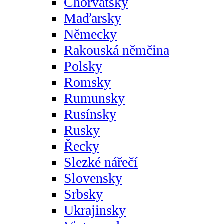
Chorvatsky
Maďarsky
Německy
Rakouská němčina
Polsky
Romsky
Rumunsky
Rusínsky
Rusky
Řecky
Slezké nářečí
Slovensky
Srbsky
Ukrajinsky