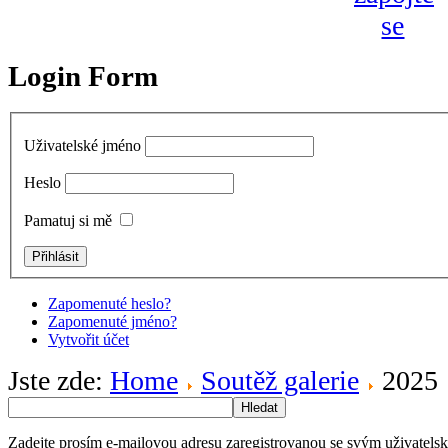
Login Form
Uživatelské jméno
Heslo
Pamatuj si mě
Zapomenuté heslo?
Zapomenuté jméno?
Vytvořit účet
Jste zde:
Home
Soutěž galerie
2025
Hledat
Zadejte prosím e-mailovou adresu zaregistrovanou se svým uživatels