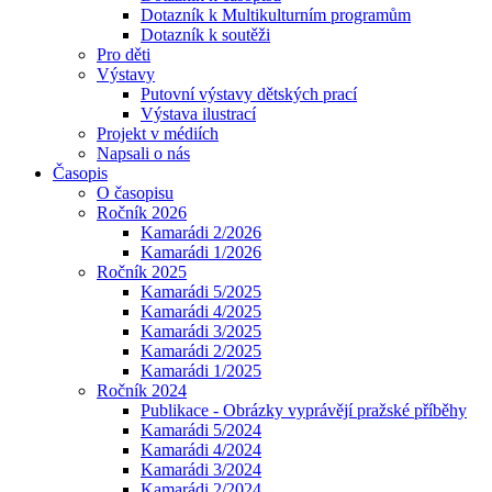
Dotazník k Multikulturním programům
Dotazník k soutěži
Pro děti
Výstavy
Putovní výstavy dětských prací
Výstava ilustrací
Projekt v médiích
Napsali o nás
Časopis
O časopisu
Ročník 2026
Kamarádi 2/2026
Kamarádi 1/2026
Ročník 2025
Kamarádi 5/2025
Kamarádi 4/2025
Kamarádi 3/2025
Kamarádi 2/2025
Kamarádi 1/2025
Ročník 2024
Publikace - Obrázky vyprávějí pražské příběhy
Kamarádi 5/2024
Kamarádi 4/2024
Kamarádi 3/2024
Kamarádi 2/2024