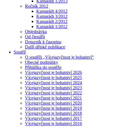
Kamarádi 1/2013
Ročník 2012
Kamarádi 4/2012
Kamarádi 3/2012
Kamarádi 2/2012
Kamarádi 1/2012
Objednávka
Od čtenářů
Dotazník k časopisu
Další dětské publikace
Soutěž
O soutěži „Vícejazyčnost je bohatství“
Obecné podmínky
Přihláška do soutěže
Vícejazyčnost je bohatství 2026
Vícejazyčnost je bohatství 2025
Vícejazyčnost je bohatství 2024
Vícejazyčnost je bohatství 2023
Vícejazyčnost je bohatství 2022
Vícejazyčnost je bohatství 2021
Vícejazyčnost je bohatství 2020
Vícejazyčnost je bohatství 2019
Vícejazyčnost je bohatství 2018
Vícejazyčnost je bohatství 2017
Vícejazyčnost je bohatství 2016