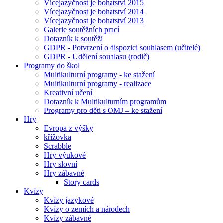
Vícejazyčnost je bohatství 2015
Vícejazyčnost je bohatství 2014
Vícejazyčnost je bohatství 2013
Galerie soutěžních prací
Dotazník k soutěži
GDPR - Potvrzení o dispozici souhlasem (učitelé)
GDPR - Udělení souhlasu (rodič)
Programy do škol
Multikulturní programy - ke stažení
Multikulturní programy - realizace
Kreativní učení
Dotazník k Multikulturním programům
Programy pro děti s OMJ – ke stažení
Hry
Evropa z výšky
křížovka
Scrabble
Hry výukové
Hry slovní
Hry zábavné
Story cards
Kvízy
Kvízy jazykové
Kvízy o zemích a národech
Kvízy zábavné