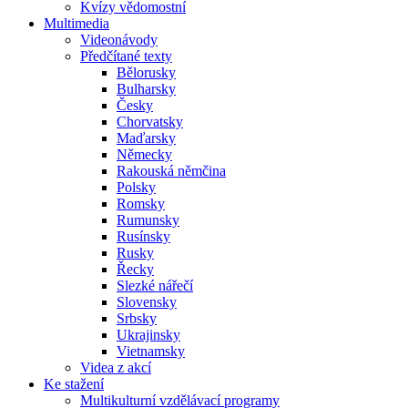
Kvízy vědomostní
Multimedia
Videonávody
Předčítané texty
Bělorusky
Bulharsky
Česky
Chorvatsky
Maďarsky
Německy
Rakouská němčina
Polsky
Romsky
Rumunsky
Rusínsky
Rusky
Řecky
Slezké nářečí
Slovensky
Srbsky
Ukrajinsky
Vietnamsky
Videa z akcí
Ke stažení
Multikulturní vzdělávací programy