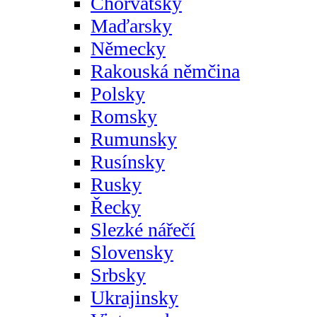
Chorvatsky
Maďarsky
Německy
Rakouská němčina
Polsky
Romsky
Rumunsky
Rusínsky
Rusky
Řecky
Slezké nářečí
Slovensky
Srbsky
Ukrajinsky