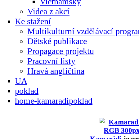
Vietnamsky
Videa z akcí
Ke stažení
Multikulturní vzdělávací progr
Dětské publikace
Propagace projektu
Pracovní listy
Hravá angličtina
UA
poklad
home-kamaradipoklad
Kamarádi
je pr