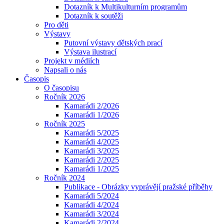
Dotazník k Multikulturním programům
Dotazník k soutěži
Pro děti
Výstavy
Putovní výstavy dětských prací
Výstava ilustrací
Projekt v médiích
Napsali o nás
Časopis
O časopisu
Ročník 2026
Kamarádi 2/2026
Kamarádi 1/2026
Ročník 2025
Kamarádi 5/2025
Kamarádi 4/2025
Kamarádi 3/2025
Kamarádi 2/2025
Kamarádi 1/2025
Ročník 2024
Publikace - Obrázky vyprávějí pražské příběhy
Kamarádi 5/2024
Kamarádi 4/2024
Kamarádi 3/2024
Kamarádi 2/2024