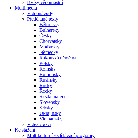
Kvízy vědomostní
Multimedia
Videonávody
Předčítané texty
Bělorusky
Bulharsky
Česky
Chorvatsky
Maďarsky
Německy
Rakouská němčina
Polsky
Romsky
Rumunsky
Rusínsky
Rusky
Řecky
Slezké nářečí
Slovensky
Srbsky
Ukrajinsky
Vietnamsky
Videa z akcí
Ke stažení
Multikulturní vzdělávací programy