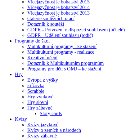
Vícejazyčnost je bohatství 2015
Vícejazyčnost je bohatství 2014
Vícejazyčnost je bohatství 2013
Galerie soutěžních prací
Dotazník k soutěži
GDPR - Potvrzení o dispozici souhlasem (učitelé)
GDPR - Udělení souhlasu (rodič)
Programy do škol
Multikulturní programy - ke stažení
Multikulturní programy - realizace
Kreativní učení
Dotazník k Multikulturním programům
Programy pro děti s OMJ – ke stažení
Hry
Evropa z výšky
křížovka
Scrabble
Hry výukové
Hry slovní
Hry zábavné
Story cards
Kvízy
Kvízy jazykové
Kvízy o zemích a národech
Kvízy zábavné