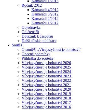
Kamarádi 1/2013
Ročník 2012
Kamarádi 4/2012
Kamarádi 3/2012
Kamarádi 2/2012
Kamarádi 1/2012
Objednávka
Od čtenářů
Dotazník k časopisu
Další dětské publikace
Soutěž
O soutěži „Vícejazyčnost je bohatství“
Obecné podmínky
Přihláška do soutěže
Vícejazyčnost je bohatství 2026
Vícejazyčnost je bohatství 2025
Vícejazyčnost je bohatství 2024
Vícejazyčnost je bohatství 2023
Vícejazyčnost je bohatství 2022
Vícejazyčnost je bohatství 2021
Vícejazyčnost je bohatství 2020
Vícejazyčnost je bohatství 2019
Vícejazyčnost je bohatství 2018
Vícejazyčnost je bohatství 2017
Vícejazyčnost je bohatství 2016