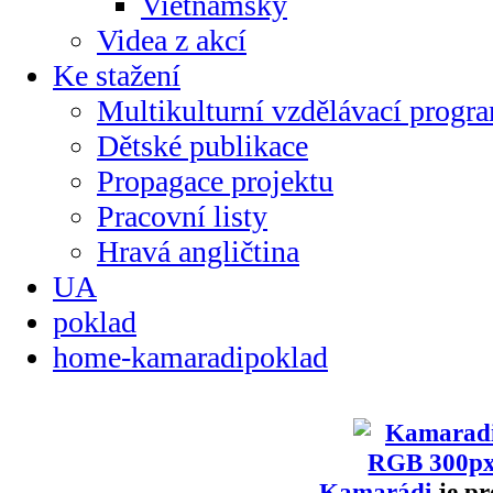
Vietnamsky
Videa z akcí
Ke stažení
Multikulturní vzdělávací progr
Dětské publikace
Propagace projektu
Pracovní listy
Hravá angličtina
UA
poklad
home-kamaradipoklad
Kamarádi
je pr