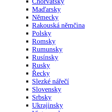
Chorvatsky
Maďarsky
Německy
Rakouská němčina
Polsky
Romsky
Rumunsky
Rusínsky
Rusky
Řecky
Slezké nářečí
Slovensky
Srbsky
Ukrajinsky