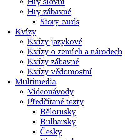
Hry slovní
Hry zábavné
Story cards
Kvízy
Kvízy jazykové
Kvízy o zemích a národech
Kvízy zábavné
Kvízy vědomostní
Multimedia
Videonávody
Předčítané texty
Bělorusky
Bulharsky
Česky