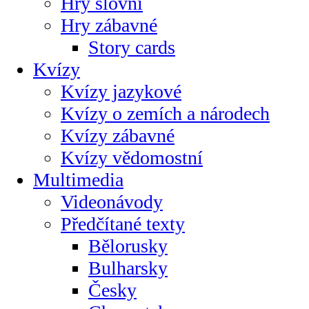
Hry slovní
Hry zábavné
Story cards
Kvízy
Kvízy jazykové
Kvízy o zemích a národech
Kvízy zábavné
Kvízy vědomostní
Multimedia
Videonávody
Předčítané texty
Bělorusky
Bulharsky
Česky