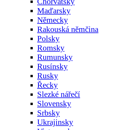
Chorvatsky
Maďarsky
Německy
Rakouská němčina
Polsky
Romsky
Rumunsky
Rusínsky
Rusky
Řecky
Slezké nářečí
Slovensky
Srbsky
Ukrajinsky