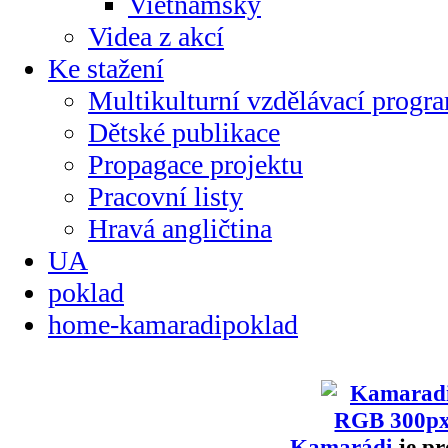
Vietnamsky
Videa z akcí
Ke stažení
Multikulturní vzdělávací progr
Dětské publikace
Propagace projektu
Pracovní listy
Hravá angličtina
UA
poklad
home-kamaradipoklad
Kamarádi
je pr