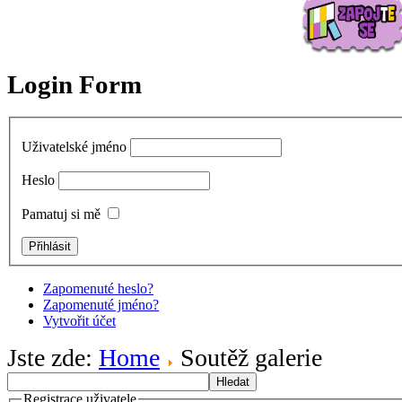
Login Form
Uživatelské jméno
Heslo
Pamatuj si mě
Zapomenuté heslo?
Zapomenuté jméno?
Vytvořit účet
Jste zde:
Home
Soutěž galerie
Hledat
Registrace uživatele